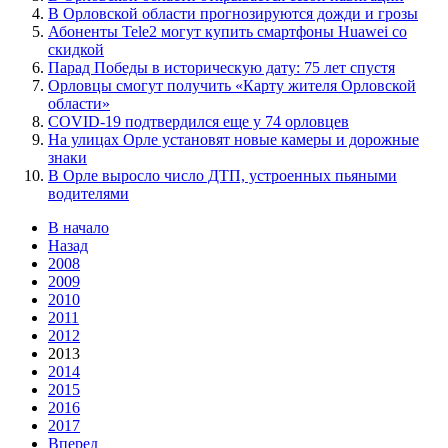
В Орловской области прогнозируются дожди и грозы
Абоненты Tele2 могут купить смартфоны Huawei со
скидкой
Парад Победы в историческую дату: 75 лет спустя
Орловцы смогут получить «Карту жителя Орловской
области»
COVID-19 подтвердился еще у 74 орловцев
На улицах Орле установят новые камеры и дорожные
знаки
В Орле выросло число ДТП, устроенных пьяными
водителями
В начало
Назад
2008
2009
2010
2011
2012
2013
2014
2015
2016
2017
Вперед