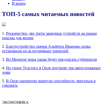
В конец
ТОП-5 самых читаемых новостей
1.
Роскачество: две трети зарядных устройств на рынке
опасны для жизни
2.
Благоустройство сквера Альберта Иванова снова
остановили из-за подземных тоннелей
3.
Во Мценске мэра также будет предлагать губернатор
4.
На улице Толстого в Орле построят три многоэтажных
дома
5.
В Орле пациентке вернули способность двигаться и
говорить
ЭКОНОМИКА