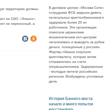
В деловом центре «Москва-Сити»
сную территорию должны
сотрудники ФСБ закрыли девять
нелегальных криптообменников и
тают на ОАО «Этанол».
задержали более 20 их
еют не переносный, а
работников. Эти организации
помогали украинским
мошенническим кол-центрам
легализовать и выводить за рубеж
деньги, похищенные у россиян.
Жертвы обмана покупали
криптовалюту, которая затем
отправлялась на счета
злоумышленников. Задержанные
- молодые жители российских
регионов. Возбуждены уголовные
дела.
История Банного моста:
начало и много попыток
восстановить