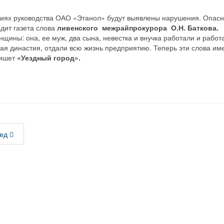
ствиях руководства ОАО «Этанол» будут выявлены нарушения. Опа
одит газета слова
ливенского межрайпрокурора О.Н. Баткова.
щины: она, ее муж, два сына, невестка и внучка работали и рабо
чая династия, отдали всю жизнь предприятию. Теперь эти слова им
пишет
«Уездный город».
ед