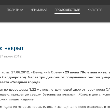
ПОЛИТИКА
КРИМИНАЛ
ПРОИСШЕСТВИЯ
КУЛЬТУРА
к накрыт
27 июня 2012
асть. 27.06.2012. «Вечерний Орел»
- 23 июня 78-летняя жите
 бардопровод. Через три дня она от полученных ожогов умер
азета «Уездный город».
н во дворе дома №22 у стены, отделяющей двор от территории О
аншею, прикрытую сверху бетонными плитами. Жители дома, испол
ожки, пишет издание.
, одна из которых провалилась, и женщина по пояс оказалась в го