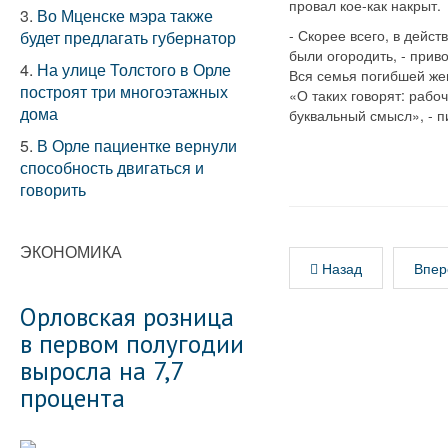
провал кое-как накрыт.
3.
Во Мценске мэра также
- Скорее всего, в дей
будет предлагать губернатор
были огородить, - прив
4.
На улице Толстого в Орле
Вся семья погибшей жен
построят три многоэтажных
«О таких говорят: рабо
дома
буквальный смысл», - 
5.
В Орле пациентке вернули
способность двигаться и
говорить
ЭКОНОМИКА
Назад
Впер
Орловская розница
в первом полугодии
выросла на 7,7
процента