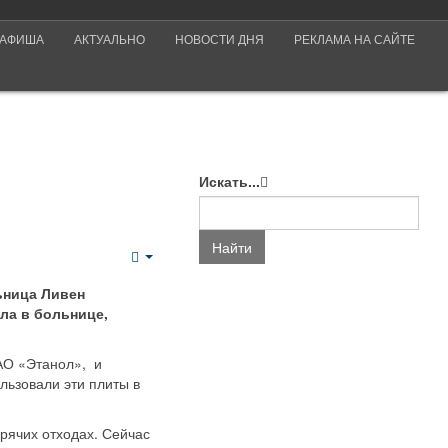
АФИША
АКТУАЛЬНО
НОВОСТИ ДНЯ
РЕКЛАМА НА САЙТЕ
Искать...
Найти
Empty
льница Ливен
ла в больнице,
АО «Этанол», и
ьзовали эти плиты в
рячих отходах. Сейчас