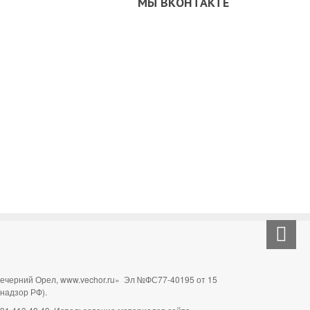
МЫ ВКОНТАКТЕ
Вечерний Орел, www.vechor.ru»
Эл №ФС77-40195 от 15
мнадзор РФ).