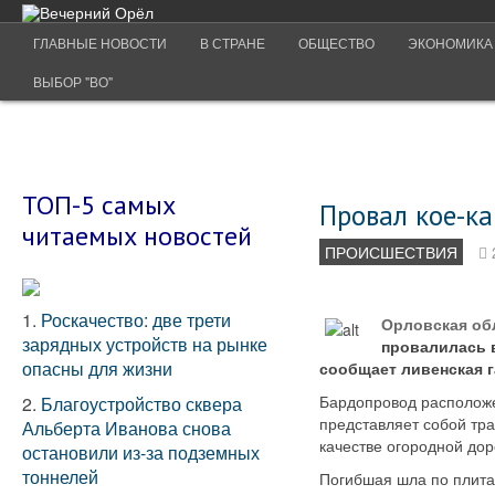
ГЛАВНЫЕ НОВОСТИ
В СТРАНЕ
ОБЩЕСТВО
ЭКОНОМИКА
ВЫБОР "ВО"
ТОП-5 самых
Провал кое-ка
читаемых новостей
ПРОИСШЕСТВИЯ
1.
Роскачество: две трети
Орловская обл
зарядных устройств на рынке
провалилась в
опасны для жизни
сообщает ливенская г
Бардопровод расположе
2.
Благоустройство сквера
представляет собой тр
Альберта Иванова снова
качестве огородной дор
остановили из-за подземных
тоннелей
Погибшая шла по плитам