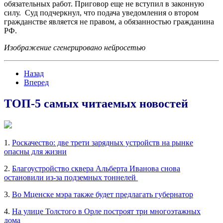
обязательных работ. Приговор еще не вступил в законную
силу. Суд подчеркнул, что подача уведомления о втором
гражданстве является не правом, а обязанностью гражданина
РФ.
Изображение сгенерировано нейросетью
Назад
Вперед
ТОП-5 самых читаемых новостей
1.
Роскачество: две трети зарядных устройств на рынке
опасны для жизни
2.
Благоустройство сквера Альберта Иванова снова
остановили из-за подземных тоннелей
3.
Во Мценске мэра также будет предлагать губернатор
4.
На улице Толстого в Орле построят три многоэтажных
дома