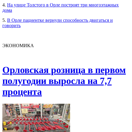
4.
На улице Толстого в Орле построят три многоэтажных
дома
5.
В Орле пациентке вернули способность двигаться и
говорить
ЭКОНОМИКА
Орловская розница в первом
полугодии выросла на 7,7
процента