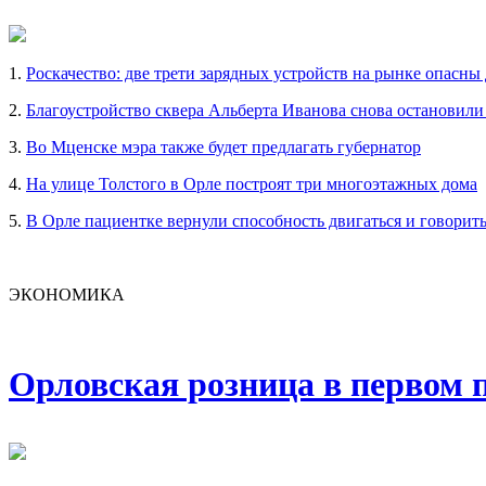
1.
Роскачество: две трети зарядных устройств на рынке опасны
2.
Благоустройство сквера Альберта Иванова снова остановили
3.
Во Мценске мэра также будет предлагать губернатор
4.
На улице Толстого в Орле построят три многоэтажных дома
5.
В Орле пациентке вернули способность двигаться и говорит
ЭКОНОМИКА
Орловская розница в первом п