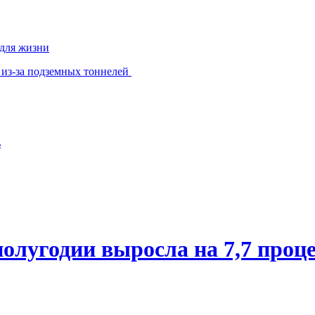
 для жизни
 из-за подземных тоннелей
ь
олугодии выросла на 7,7 проц