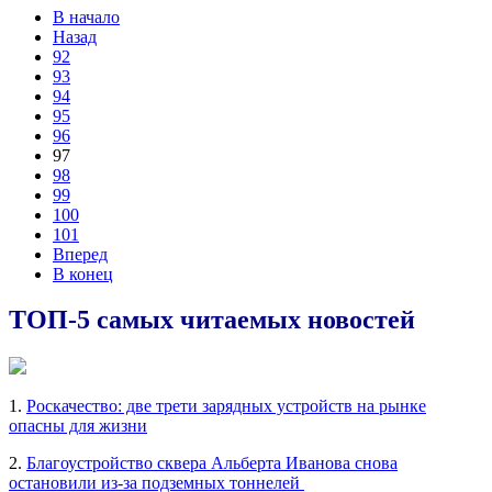
В начало
Назад
92
93
94
95
96
97
98
99
100
101
Вперед
В конец
ТОП-5 самых читаемых новостей
1.
Роскачество: две трети зарядных устройств на рынке
опасны для жизни
2.
Благоустройство сквера Альберта Иванова снова
остановили из-за подземных тоннелей