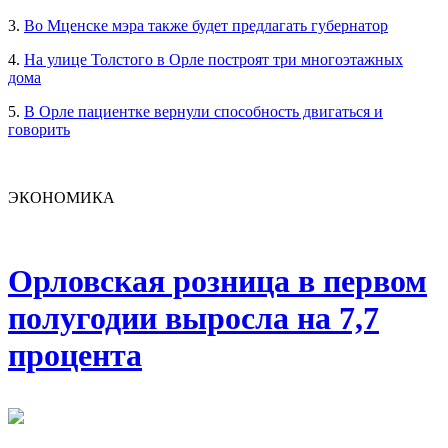
3.
Во Мценске мэра также будет предлагать губернатор
4.
На улице Толстого в Орле построят три многоэтажных
дома
5.
В Орле пациентке вернули способность двигаться и
говорить
ЭКОНОМИКА
Орловская розница в первом
полугодии выросла на 7,7
процента