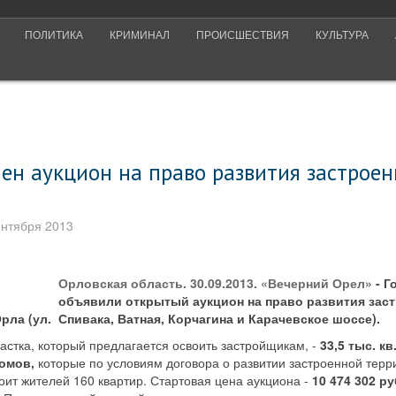
ПОЛИТИКА
КРИМИНАЛ
ПРОИСШЕСТВИЯ
КУЛЬТУРА
ен аукцион на право развития застрое
ентября 2013
Орловская область. 30.09.2013. «Вечерний Орел»
- Г
объявили открытый аукцион на право развития зас
рла (ул. Спивака, Ватная, Корчагина и Карачевское шоссе).
стка, который предлагается освоить застройщикам, -
33,5 тыс. кв
омов,
которые по условиям договора о развитии застроенной терри
оит жителей 160 квартир. Стартовая цена аукциона -
10 474 302 ру