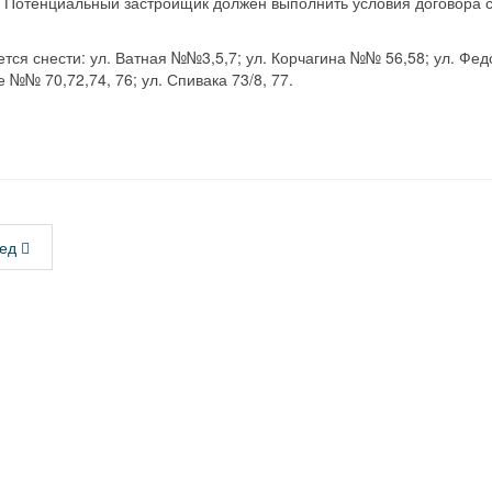
а. Потенциальный застройщик должен выполнить условия договора 
тся снести: ул. Ватная №№3,5,7; ул. Корчагина №№ 56,58; ул. Федо
 №№ 70,72,74, 76; ул. Спивака 73/8, 77.
ед