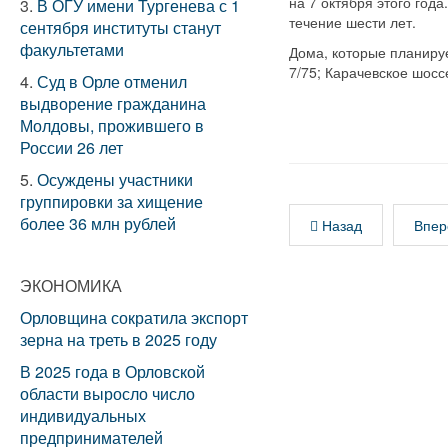
на 7 октября этого год
3.
В ОГУ имени Тургенева с 1
течение шести лет.
сентября институты станут
факультетами
Дома, которые планируе
7/75; Карачевское шоссе
4.
Суд в Орле отменил
выдворение гражданина
Молдовы, прожившего в
России 26 лет
5.
Осуждены участники
группировки за хищение
более 36 млн рублей
Назад
Впер
ЭКОНОМИКА
Орловщина сократила экспорт
зерна на треть в 2025 году
В 2025 года в Орловской
области выросло число
индивидуальных
предпринимателей