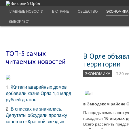
ГЛАВНЫЕ НОВОСТИ
В СТРАНЕ
ОБЩЕСТВО
ЭКОНОМИКА
ВЫБОР "ВО"
ТОП-5 самых
В Орле объявл
читаемых новостей
территории
ЭКОНОМИКА
30 с
1.
Жители аварийных домов
добавили казне Орла 1,4 млрд
рублей долгов
в Заводском районе О
2.
В списках не значились.
Площадь земельного уча
Депутаты обсудили пропажу
находится
16 старых д
коров из «Красной звезды»
Всего расселить предст