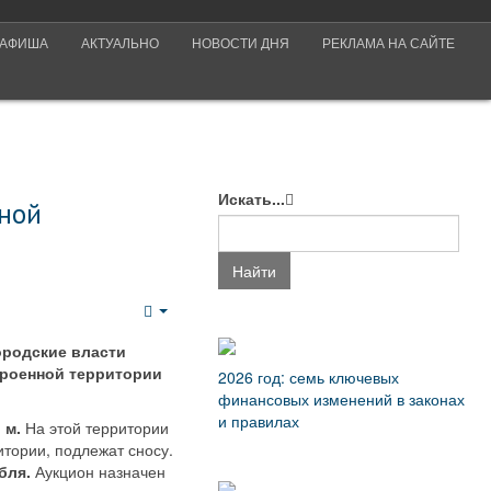
АФИША
АКТУАЛЬНО
НОВОСТИ ДНЯ
РЕКЛАМА НА САЙТЕ
Искать...
нной
Найти
Empty
ородские власти
троенной территории
2026 год: семь ключевых
финансовых изменений в законах
и правилах
. м.
На этой территории
тории, подлежат сносу.
бля.
Аукцион назначен