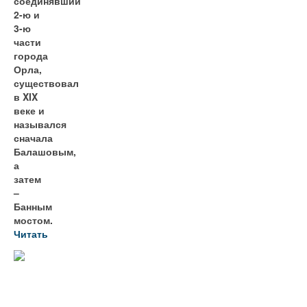
соединявший
2-ю и
3-ю
части
города
Орла,
существовал
в XIX
веке и
назывался
сначала
Балашовым,
а
затем
–
Банным
мостом.
Читать