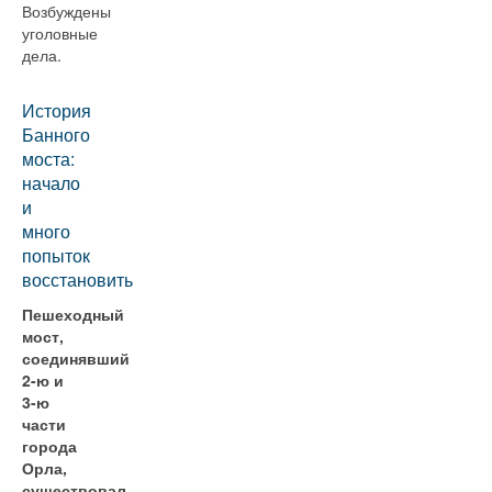
Возбуждены
уголовные
дела.
История
Банного
моста:
начало
и
много
попыток
восстановить
Пешеходный
мост,
соединявший
2-ю и
3-ю
части
города
Орла,
существовал