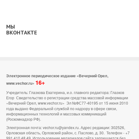
МЫ
ВКОНТАКТЕ
Электронное периодическое издание «Вечерний Орел,
16+
www.vechor.ru»
Учредитель: Глазкова Екатерина, и.о. главного редактора: Глазков
Егор Свидетельство о регистрации средства массовой информации
«Вечерний Орел, www.vechor.ru»
Эл №ФС77-40195 от 15 июня 2010
года выдано Федеральной службой по надзору в сфере связи,
информационных технологий и массовых коммуникаций
(Роскомнадзор РФ).
Электронная почта: vechor.ru@yandex.ru. Адрес редакции: 302526,
Орловская область, Орловский район, с. Паслово, д. 30. Телефон - +7
991 410 48 49. Использование материалов сайта запрещается без