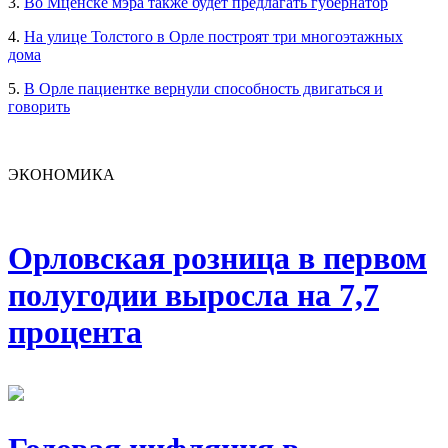
3.
Во Мценске мэра также будет предлагать губернатор
4.
На улице Толстого в Орле построят три многоэтажных
дома
5.
В Орле пациентке вернули способность двигаться и
говорить
ЭКОНОМИКА
Орловская розница в первом
полугодии выросла на 7,7
процента