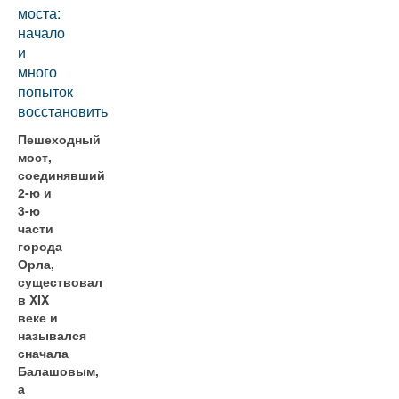
моста:
начало
и
много
попыток
восстановить
Пешеходный
мост,
соединявший
2-ю и
3-ю
части
города
Орла,
существовал
в XIX
веке и
назывался
сначала
Балашовым,
а