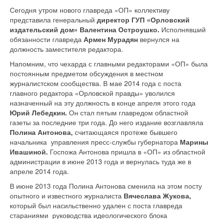
Сегодня утром нового главреда «ОП» коллективу
представила генеральный
директор ГУП «Орловский
издательский дом» Валентина Остроушко.
Исполнявший
обязанности главреда
Армен Мурадян
вернулся на
должность заместителя редактора.
Напомним, что чехарда с главными редакторами «ОП» была
постоянным предметом обсуждения в местном
журналистском сообщества. В мае 2014 года с поста
главного редактора «Орловской правды» уволился
назначенный на эту должность в конце апреля этого года
Юрий Лебедкин.
Он стал пятым главредом областной
газеты за последние три года. До него издание возглавляла
Полина Антонова,
считающаяся протеже бывшего
начальника управления пресс-службы губернатора
Марины
Ивашиной.
Госпожа Антонова пришла в «ОП» из областной
администрации в июне 2013 года и вернулась туда же в
апреле 2014 года.
В июне 2013 года Полина Антонова сменила на этом посту
опытного и известного журналиста
Вячеслава Жукова,
который был насильственно удален с поста главреда
стараниями руководства идеологического блока