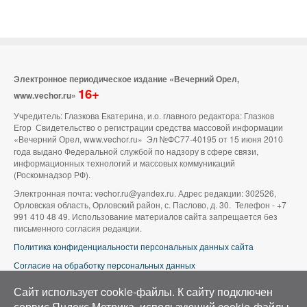
Электронное периодическое издание «Вечерний Орел,
16+
www.vechor.ru»
Учредитель: Глазкова Екатерина, и.о. главного редактора: Глазков
Егор Свидетельство о регистрации средства массовой информации
«Вечерний Орел, www.vechor.ru»
Эл №ФС77-40195 от 15 июня 2010
года выдано Федеральной службой по надзору в сфере связи,
информационных технологий и массовых коммуникаций
(Роскомнадзор РФ).
Электронная почта: vechor.ru@yandex.ru. Адрес редакции: 302526,
Орловская область, Орловский район, с. Паслово, д. 30. Телефон - +7
991 410 48 49. Использование материалов сайта запрещается без
письменного согласия редакции.
Политика конфиденциальности персональных данных сайта
Согласие на обработку персональных данных
В оформлении сайта используется фото группы ВК «Беспилотники |
Сайт использует cookie-файлы. К cайту подключен
Аэросъемка в Орле»
сервис Яндекс.Метрика, использующий cookie-файлы.