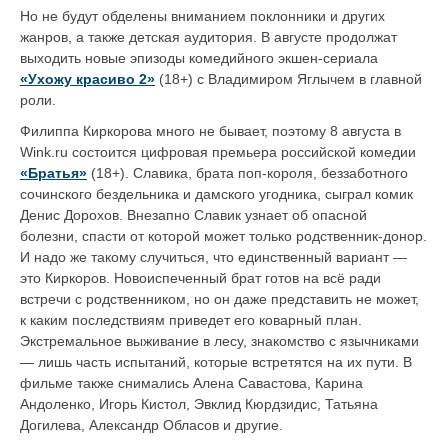
Но не будут обделены вниманием поклонники и других
жанров, а также детская аудитория. В августе продолжат
выходить новые эпизоды комедийного экшен-сериала
«Ухожу красиво 2»
(18+) с Владимиром Яглычем в главной
роли.
Филиппа Киркорова много не бывает, поэтому 8 августа в
Wink.ru состоится цифровая премьера российской комедии
«Братья»
(18+). Славика, брата поп-короля, беззаботного
сочинского бездельника и дамского угодника, сыграл комик
Денис Дорохов. Внезапно Славик узнает об опасной
болезни, спасти от которой может только родственник-донор.
И надо же такому случиться, что единственный вариант —
это Киркоров. Новоиспеченный брат
готов на всё ради
встречи с родственником, но он даже представить не может,
к каким последствиям приведет его коварный план.
Экстремальное выживание в лесу, знакомство с язычниками
— лишь часть испытаний, которые встретятся на их пути. В
фильме также снимались Алена Савастова, Карина
Андоленко, Игорь Кистол, Эвклид Кюрдзидис, Татьяна
Догилева, Александр Обласов и другие.