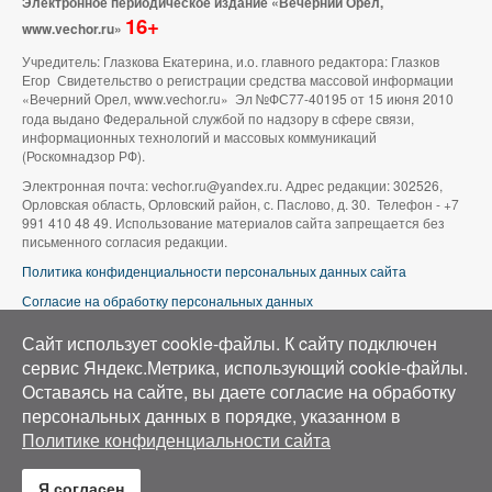
Электронное периодическое издание «Вечерний Орел,
16+
www.vechor.ru»
Учредитель: Глазкова Екатерина, и.о. главного редактора: Глазков
Егор Свидетельство о регистрации средства массовой информации
«Вечерний Орел, www.vechor.ru»
Эл №ФС77-40195 от 15 июня 2010
года выдано Федеральной службой по надзору в сфере связи,
информационных технологий и массовых коммуникаций
(Роскомнадзор РФ).
Электронная почта: vechor.ru@yandex.ru. Адрес редакции: 302526,
Орловская область, Орловский район, с. Паслово, д. 30. Телефон - +7
991 410 48 49. Использование материалов сайта запрещается без
письменного согласия редакции.
Политика конфиденциальности персональных данных сайта
Согласие на обработку персональных данных
В оформлении сайта используется фото группы ВК «Беспилотники |
Сайт использует cookie-файлы. К cайту подключен
Аэросъемка в Орле»
сервис Яндекс.Метрика, использующий cookie-файлы.
Оставаясь на сайте, вы даете согласие на обработку
персональных данных в порядке, указанном в
Политике конфиденциальности сайта
Я согласен