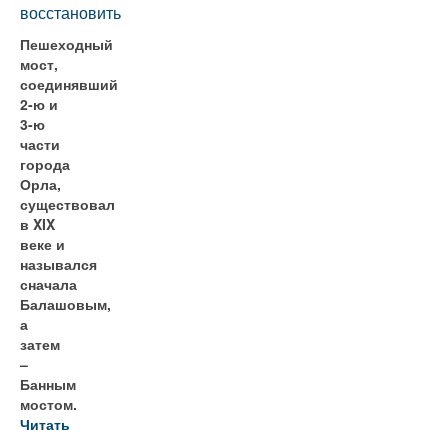
восстановить
Пешеходный
мост,
соединявший
2-ю и
3-ю
части
города
Орла,
существовал
в XIX
веке и
назывался
сначала
Балашовым,
а
затем
–
Банным
мостом.
Читать