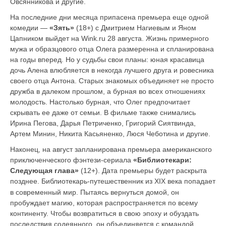
Овсянникова и другие.
На последние дни месяца припасена премьера еще одной
комедии —
«Зять»
(18+) с Дмитрием Нагиевым и Яном
Цапником выйдет на Wink.ru 28 августа.
Жизнь примерного
мужа и образцового отца Олега размеренна и спланирована
на годы вперед. Но у судьбы свои планы: юная красавица
дочь Алена влюбляется в некогда лучшего друга и ровесника
своего отца Антона. Старых знакомых объединяет не просто
дружба в далеком прошлом, а бурная во всех отношениях
молодость. Настолько бурная, что Олег предпочитает
скрывать ее даже от семьи. В фильме также снимались
Ирина Пегова, Дарья Петриченко, Григорий Сиятвинда,
Артем Минин, Никита Касьяненко, Люся Чеботина и другие.
Наконец, на август запланирована премьера американского
приключенческого фэнтези-сериала
«
Библиотекари:
Следующая глава
»
(12+). Дата премьеры будет раскрыта
позднее.
Библиотекарь
путешественник из XIX века попадает
‑
в современный мир. Пытаясь вернуться домой, он
пробуждает магию, которая распространяется по всему
континенту. Чтобы возвратиться в свою эпоху и обуздать
последствия содеянного, он объединяется с командой