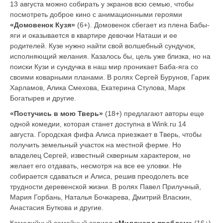
13 августа можно собирать у экранов всю семью, чтобы
посмотреть доброе кино с анимационными героями
«Домовенок Кузя»
(6+). Домовенок
сбегает из плена Бабы-
яги и оказывается в квартире девочки Наташи и ее
родителей. Кузе нужно найти свой волшебный сундучок,
исполняющий желания. Казалось бы, цель уже близка, но на
поиски Кузи и сундучка в наш мир проникает Баба-яга со
своими коварными планами
. В ролях
Сергей Бурунов, Гарик
Харламов, Алика Смехова, Екатерина Стулова, Марк
Богатырев и другие.
«Постучись в мою Тверь»
(18+) предлагают авторы еще
одной комедии, которая станет доступна в Wink.ru 14
августа.
Городская фифа Алиса приезжает в Тверь, чтобы
получить земельный участок на местной ферме. Но
владелец Сергей, известный скверным характером, не
желает его отдавать, несмотря на все ее уловки. Не
собирается сдаваться и Алиса, решив преодолеть все
трудности деревенской жизни. В ролях Павел Прилучный,
Мария Горбань, Наталья Бочкарева, Дмитрий Власкин,
Анастасия Буткова
и другие.