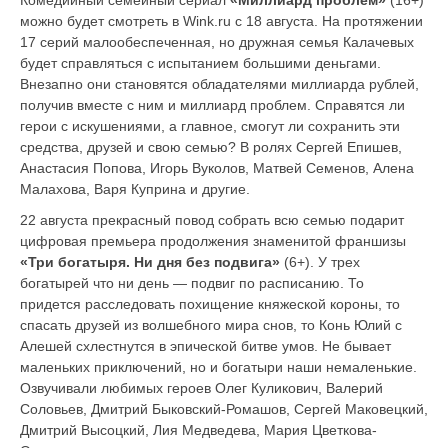
Комедийный семейный сериал
«Миллиард проблем
»
(16+)
можно будет смотреть в Wink.ru с 18 августа. На протяжении
17 серий
малообеспеченная, но дружная семья Калачевых
будет справляться с испытанием большими деньгами.
Внезапно они становятся обладателями миллиарда рублей,
получив вместе с ним и миллиард проблем. Справятся ли
герои с искушениями, а главное, смогут ли сохранить эти
средства, друзей и свою семью? В роля
х
Сергей Епишев,
Анастасия Попова, Игорь Вуколов, Матвей Семенов, Алена
Малахова, Варя Куприна и другие.
22 августа прекрасный повод собрать всю семью подарит
цифровая премьера продолжения знаменитой франшизы
«Три богатыря. Ни дня без под
вига»
(6+).
У трех
богатырей что ни день — подвиг по расписанию. То
придется расследовать похищение княжеской короны, то
спасать друзей из волшебного мира снов, то Конь Юлий с
Алешей схлестнутся в эпической битве умов. Не бывает
маленьких приключений, но и богатыри наши немаленькие.
Озвучивали любимых героев Олег Куликович, Валерий
Соловьев, Дмитрий Быковский-Ромашов, Сергей Маковецкий,
Дмитрий Высоцкий, Лия Медведева, Мария Цветкова-