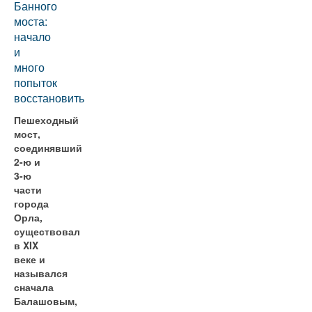
Банного
моста:
начало
и
много
попыток
восстановить
Пешеходный
мост,
соединявший
2-ю и
3-ю
части
города
Орла,
существовал
в XIX
веке и
назывался
сначала
Балашовым,