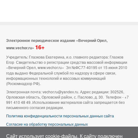
Электронное периодическое издание «Вечерний Орел,
16+
www.vechor.ru»
Учредитель: Глазкова Екатерина, и.о. главного редактора: Глазков
Егор Свидетельство о регистрации средства массовой информации
«Вечерний Орел, www.vechor.ru»
Эл №ФС77-40195 от 15 июня 2010
года выдано Федеральной службой по надзору в сфере связи,
информационных технологий и массовых коммуникаций
(Роскомнадзор РФ).
Электронная почта: vechor.ru@yandex.ru. Адрес редакции: 302526,
Орловская область, Орловский район, с. Паслово, д. 30. Телефон - +7
991 410 48 49. Использование материалов сайта запрещается без
письменного согласия редакции.
Политика конфиденциальности персональных данных сайта
Согласие на обработку персональных данных
В оформлении сайта используется фото группы ВК «Беспилотники |
Сайт использует cookie-файлы. К cайту подключен
Аэросъемка в Орле»