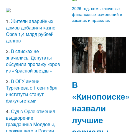
2026 год: семь ключевых
финансовых изменений в
законах и правилах
1.
Жители аварийных
домов добавили казне
Орла 1,4 млрд рублей
долгов
2.
В списках не
значились. Депутаты
обсудили пропажу коров
из «Красной звезды»
3.
В ОГУ имени
В
Тургенева с 1 сентября
«Кинопоиске»
институты станут
факультетами
назвали
4.
Суд в Орле отменил
лучшие
выдворение
гражданина Молдовы,
сериалы
прожившего в России