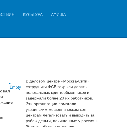
Искать...
ЕСТВИЯ
КУЛЬТУРА
АФИША
Найти
яч
В деловом центре «Москва-Сити»
сотрудники ФСБ закрыли девять
Empty
фовал
нелегальных криптообменников и
яч
задержали более 20 их работников.
ржание
Эти организации помогали
украинским мошенническим кол-
центрам легализовать и выводить за
ил
рубеж деньги, похищенные у россиян.
Жертвы обмана покупали