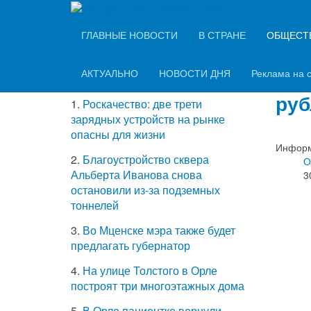
Вечерний Орёл
ТОП-5 самых
ГЛАВНЫЕ НОВОСТИ
В СТРАНЕ
ОБЩЕСТ
Рос
читаемых новостей
«Ур
АКТУАЛЬНО
НОВОСТИ ДНЯ
Реклама на 
руб
1.
Роскачество: две трети
зарядных устройств на рынке
опасны для жизни
Информ
2.
Благоустройство сквера
О
Альберта Иванова снова
3
остановили из-за подземных
тоннелей
3.
Во Мценске мэра также будет
предлагать губернатор
4.
На улице Толстого в Орле
построят три многоэтажных дома
5.
В Орле пациентке вернули