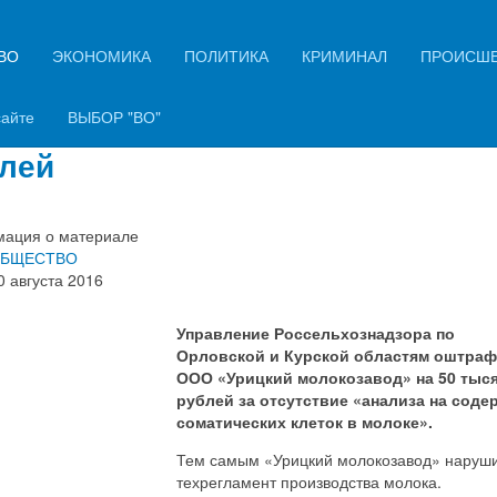
ВО
ЭКОНОМИКА
ПОЛИТИКА
КРИМИНАЛ
ПРОИСШ
сельхознадзор оштрафовал
ицкий молокозавод» на 50 тыс
сайте
ВЫБОР "ВО"
лей
ация о материале
БЩЕСТВО
0 августа 2016
Управление Россельхознадзора по
Орловской и Курской областям оштра
ООО «Урицкий молокозавод» на 50 тыс
рублей за отсутствие «анализа на соде
соматических клеток в молоке».
Тем самым «Урицкий молокозавод» наруш
техрегламент производства молока.