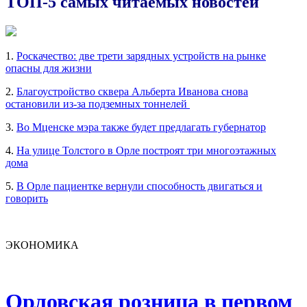
ТОП-5 самых читаемых новостей
1.
Роскачество: две трети зарядных устройств на рынке
опасны для жизни
2.
Благоустройство сквера Альберта Иванова снова
остановили из-за подземных тоннелей
3.
Во Мценске мэра также будет предлагать губернатор
4.
На улице Толстого в Орле построят три многоэтажных
дома
5.
В Орле пациентке вернули способность двигаться и
говорить
ЭКОНОМИКА
Орловская розница в первом