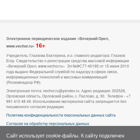
Электронное периодическое издание «Вечерний Орел,
16+
www.vechor.ru»
Учредитель: Глазкова Екатерина, и.о. главного редактора: Глазков
Егор Свидетельство о регистрации средства массовой информации
«Вечерний Орел, www.vechor.ru»
Эл №ФС77-40195 от 15 июня 2010
года выдано Федеральной службой по надзору в сфере связи,
информационных технологий и массовых коммуникаций
(Роскомнадзор РФ).
Электронная почта: vechor.ru@yandex.ru. Адрес редакции: 302526,
Орловская область, Орловский район, с. Паслово, д. 30. Телефон - +7
991 410 48 49. Использование материалов сайта запрещается без
письменного согласия редакции.
Политика конфиденциальности персональных данных сайта
Согласие на обработку персональных данных
В оформлении сайта используется фото группы ВК «Беспилотники |
Сайт использует cookie-файлы. К cайту подключен
Аэросъемка в Орле»