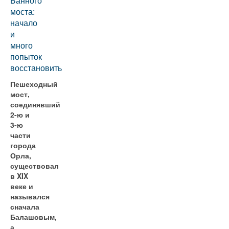
Банного
моста:
начало
и
много
попыток
восстановить
Пешеходный
мост,
соединявший
2-ю и
3-ю
части
города
Орла,
существовал
в XIX
веке и
назывался
сначала
Балашовым,
а