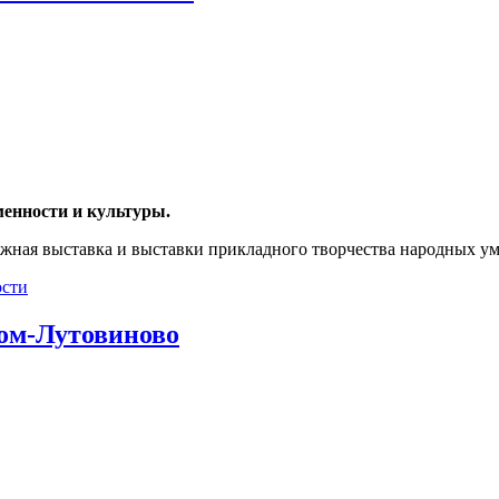
менности и культуры.
нижная выставка и выставки прикладного творчества народных у
ости
ком-Лутовиново