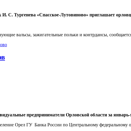
к И. С. Тургенева «Спасское-Лутовиново» приглашает орловц
ующие вальсы, зажигательные польки и контрдансы, сообщается
ново
ов
ивидуальные предприниматели Орловской области за январь-
деление Орел ГУ Банка России по Центральному федеральному о