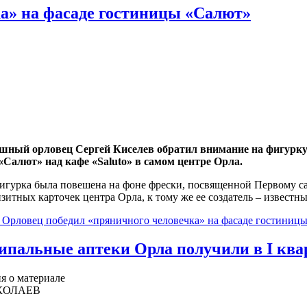
а» на фасаде гостиницы «Салют»
шный орловец Сергей Киселев обратил внимание на фигурку
«Салют» над кафе «Saluto» в самом центре Орла.
игурка была повешена на фоне фрески, посвященной Первому са
изитных карточек центра Орла, к тому же ее создатель – извест
 Орловец победил «пряничного человечка» на фасаде гостиниц
пальные аптеки Орла получили в I ква
 о материале
КОЛАЕВ