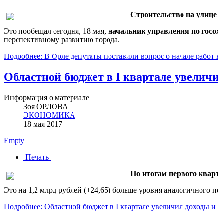
Строительство на улице 
Это пообещал сегодня, 18 мая,
начальник управления по госо
перспективному развитию города.
Подробнее: В Орле депутаты поставили вопрос о начале работ 
Областной бюджет в I квартале увелич
Информация о материале
Зоя ОРЛОВА
ЭКОНОМИКА
18 мая 2017
Empty
Печать
По итогам первого кварт
Это на 1,2 млрд рублей (+24,65) больше уровня аналогичного 
Подробнее: Областной бюджет в I квартале увеличил доходы 