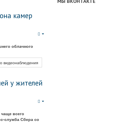
МЫ ВКОНТАКТЕ
иона камер
Empty
шнего облачного
го видеонаблюдения
ей у жителей
Empty
 чаще всего
сс-служба Сбера со