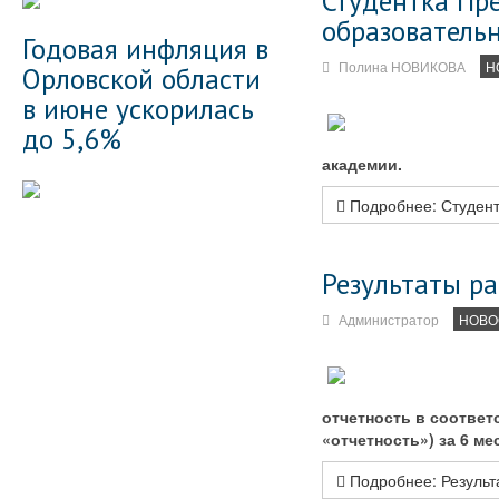
Студентка Пр
образователь
Годовая инфляция в
Полина НОВИКОВА
Н
Орловской области
в июне ускорилась
до 5,6%
академии.
Подробнее: Студент
Результаты р
Администратор
НОВО
отчетность в соотве
«отчетность») за 6 ме
Подробнее: Результ