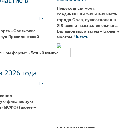
частие в
Пешеходный мост,
соединявший 2-ю и 3-ю части
города Орла, существовал в
Empty
XIX веке и назывался сначала
урорта «Свияжские
Балашовым, а затем – Банным
пус Президентской
мостом.
Читать
льном форуме «Летний кампус —...
в 2026 года
Empty
иковал
ную финансовую
 (МСФО) (далее –