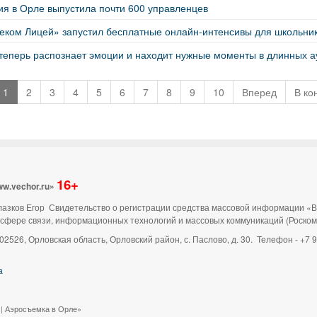
ия в Орле выпустила почти 600 управленцев
леком Лицей» запустил бесплатные онлайн-интенсивы для школьни
теперь распознает эмоции и находит нужные моменты в длинных а
1
2
3
4
5
6
7
8
9
10
Вперед
В ко
16+
ww.vechor.ru»
 Глазков Егор Свидетельство о регистрации средства массовой информации «
 сфере связи, информационных технологий и массовых коммуникаций (Роско
02526, Орловская область, Орловский район, с. Паслово, д. 30. Телефон - +7
а
 | Аэросъемка в Орле»