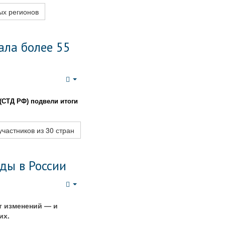
ых регионов
ала более 55
Empty
(СТД РФ) подвели итоги
частников из 30 стран
ды в России
Empty
т изменений — и
их.