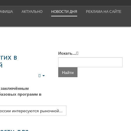
АФИША
АКТУАЛЬНО
НОВОСТИ ДНЯ
РЕКЛАМА НА САЙТЕ
Искать...
гих в
й
Найти
Empty
о заключённым
базовых программ в
оссии интересуются рыночной...