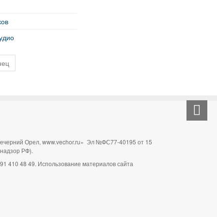
ков
удио
нец
Вечерний Орел, www.vechor.ru»
Эл №ФС77-40195 от 15
мнадзор РФ).
 991 410 48 49. Использование материалов сайта