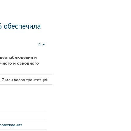
6 обеспечила
Empty
идеонаблюдения и
очного и основного
 7 млн часов трансляций
провождения