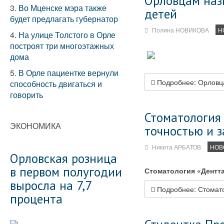
Орловцам наз
3.
Во Мценске мэра также
детей
будет предлагать губернатор
Полина НОВИКОВА
Н
4.
На улице Толстого в Орле
построят три многоэтажных
дома
5.
В Орле пациентке вернули
Подробнее: Орловца
способность двигаться и
говорить
Стоматология 
ЭКОНОМИКА
точностью и з
Никита АРБАТОВ
НОВ
Орловская розница
в первом полугодии
Стоматология «Дентта
выросла на 7,7
Подробнее: Стомато
процента