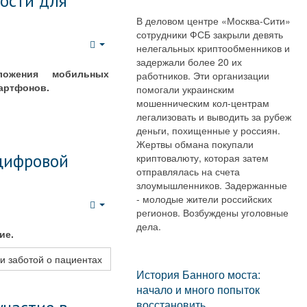
ости для
В деловом центре «Москва-Сити»
сотрудники ФСБ закрыли девять
нелегальных криптообменников и
Empty
задержали более 20 их
дложения мобильных
работников. Эти организации
артфонов.
помогали украинским
мошенническим кол-центрам
легализовать и выводить за рубеж
деньги, похищенные у россиян.
Жертвы обмана покупали
 цифровой
криптовалюту, которая затем
отправлялась на счета
злоумышленников. Задержанные
- молодые жители российских
регионов. Возбуждены уголовные
Empty
дела.
ие.
и заботой о пациентах
История Банного моста:
начало и много попыток
восстановить