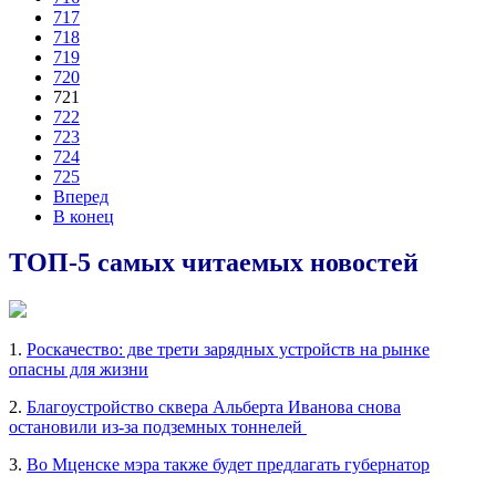
717
718
719
720
721
722
723
724
725
Вперед
В конец
ТОП-5 самых читаемых новостей
1.
Роскачество: две трети зарядных устройств на рынке
опасны для жизни
2.
Благоустройство сквера Альберта Иванова снова
остановили из-за подземных тоннелей
3.
Во Мценске мэра также будет предлагать губернатор