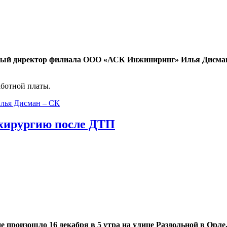
ый директор филиала ООО «АСК Инжиниринг» Илья Дисман 
ботной платы.
лья Дисман – СК
охирургию после ДТП
 произошло 16 декабря в 5 утра на улице Раздольной в Орле