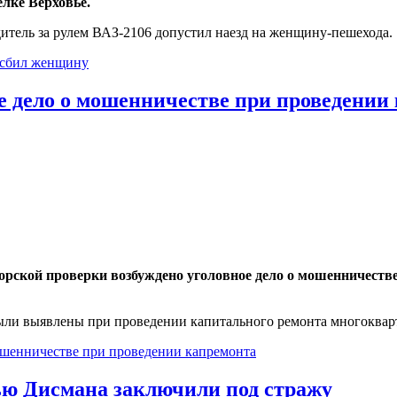
лке Верховье.
итель за рулем ВАЗ-2106 допустил наезд на женщину-пешехода.
е сбил женщину
ое дело о мошенничестве при проведении
рской проверки возбуждено уголовное дело о мошенничеств
ыли выявлены при проведении капитального ремонта многокварт
мошенничестве при проведении капремонта
ю Дисмана заключили под стражу