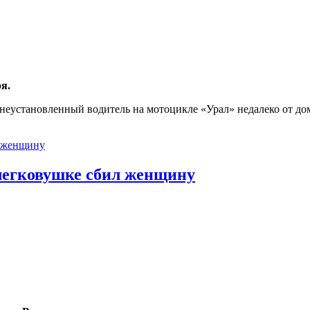
я.
еустановленный водитель на мотоцикле «Урал» недалеко от дом
л женщину
 легковушке сбил женщину