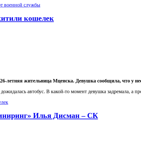
от военной службы
охитили кошелек
26-летняя жительница Мценска. Девушка сообщила, что у нее
и дожидалась автобус. В какой-то момент девушка задремала, а
елек
иниринг» Илья Дисман – СК