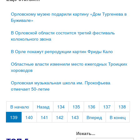
Орловскому музею подарили картину «Дом Тургенева в
Буживале»
В Орловской области состоится третий фестиваль
колокольного звона
В Орле покажут репродукции картин Фриды Кало
Областные власти изменили место ежегодных Троицких
хороводов
Орловская музыкальная школа им. Прокофьева
отмечает 50-летие
В начало
Назад
134
135
136
137
138
139
140
141
142
143
Вперед
В конец
Искать...