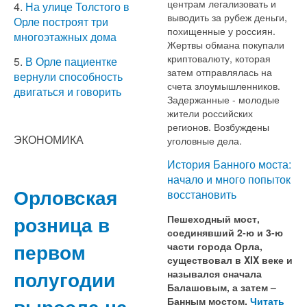
центрам легализовать и
4.
На улице Толстого в
выводить за рубеж деньги,
Орле построят три
похищенные у россиян.
многоэтажных дома
Жертвы обмана покупали
криптовалюту, которая
5.
В Орле пациентке
затем отправлялась на
вернули способность
счета злоумышленников.
двигаться и говорить
Задержанные - молодые
жители российских
регионов. Возбуждены
ЭКОНОМИКА
уголовные дела.
История Банного моста:
начало и много попыток
Орловская
восстановить
розница в
Пешеходный мост,
соединявший 2-ю и 3-ю
первом
части города Орла,
существовал в XIX веке и
полугодии
назывался сначала
Балашовым, а затем –
выросла на
Банным мостом.
Читать