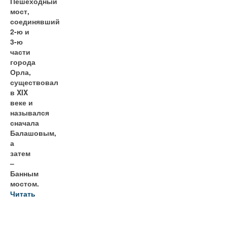
Пешеходный
мост,
соединявший
2-ю и
3-ю
части
города
Орла,
существовал
в XIX
веке и
назывался
сначала
Балашовым,
а
затем
–
Банным
мостом.
Читать