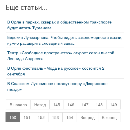
Еще статьи...
В Орле в парках, скверах и общественном транспорте
будут читать Тургенева
Евдокия Лучезарнова: Чтобы видеть закономерности жизни,
нужно расширять словарный запас
Театр «Свободное пространство» откроет сезон пьесой
Леонида Андреева
В Орле фестиваль «Мода на русское» состоится 2
сентября
В Спасском-Лутовинове покажут оперу «Дворянское
гнездо»
В начало
Назад
145
146
147
148
149
150
151
152
153
154
Вперед
В конец