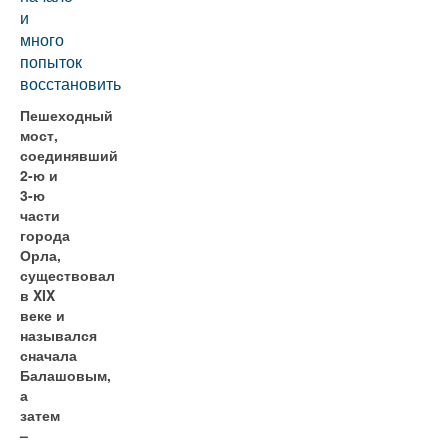
и
много
попыток
восстановить
Пешеходный
мост,
соединявший
2-ю и
3-ю
части
города
Орла,
существовал
в XIX
веке и
назывался
сначала
Балашовым,
а
затем
–