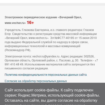
Электронное периодическое издание «Вечерний Орел,
16+
www.vechor.ru»
Учредитель: Глазкова Екатерина, и.о. главного редактора: Глазков
Егор Свидетельство о регистрации средства массовой информации
«Вечерний Орел, www.vechor.ru»
Эл №ФС77-40195 от 15 июня 2010
года выдано Федеральной службой по надзору в сфере связи,
информационных технологий и массовых коммуникаций
(Роскомнадзор РФ).
Электронная почта: vechor.ru@yandex.ru. Адрес редакции: 302526,
Орловская область, Орловский район, с. Паслово, д. 30. Телефон - +7
991 410 48 49. Использование материалов сайта запрещается без
письменного согласия редакции.
Политика конфиденциальности персональных данных сайта
Согласие на обработку персональных данных
В оформлении сайта используется фото группы ВК «Беспилотники |
Сайт использует cookie-файлы. К cайту подключен
Аэросъемка в Орле»
сервис Яндекс.Метрика, использующий cookie-файлы.
Оставаясь на сайте, вы даете согласие на обработку