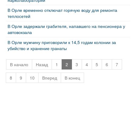
нарколаборатории
В Орле временно отключат горячую воду для ремонта
теплосетей
В Орле задержали грабителя, напавшего на пенсионера у
автовокзала
В Орле мужчину приговорили к 14,5 годам колонии за
убийство и хранение гранаты
В начало
Назад
1
2
3
4
5
6
7
8
9
10
Вперед
В конец