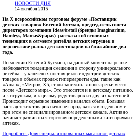
НОВОСТИ ДНЯ
14 октября 2015
На X всероссийском торговом форуме «Поставщик
детских товаров» Евгений Бутман, председатель совета
директоров компании Ideas4retail (бренды Imaginarium,
Hamleys, Mamas&papas) рассказал об основных
тенденциях в сегменте ритейла детских игрушек и
перспективе рынка детских товаров на ближайшие два
года.
По мнению Евгений Бутмана, на данный момент на рынке
наблюдается тенденция смещения в сторону универсального
ритейла – у ключевых поставщиков индустрии детских
товаров в объемах продаж гипермаркеты еды, такие как
«Ашан», «Метро», Х5, стали занимать второе-третье место
после «Детского мира». Это относится и к детскому питанию,
и к игрушкам, и к целому ряду товаров из других категорий.
Происходит серьезное изменение каналов сбыта. Большая
часть детских товаров начинает продаваться в отдельном и
при этом не специализированном детском канале. Активно
начинает развиваться торговля определенными категориями в
аптеках.
Подробнее: Доля специализированных магазинов детских