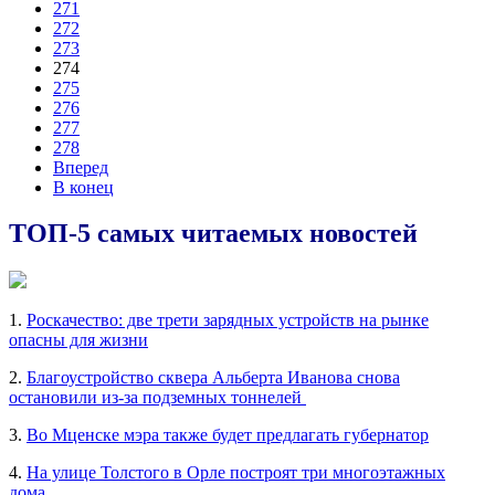
271
272
273
274
275
276
277
278
Вперед
В конец
ТОП-5 самых читаемых новостей
1.
Роскачество: две трети зарядных устройств на рынке
опасны для жизни
2.
Благоустройство сквера Альберта Иванова снова
остановили из-за подземных тоннелей
3.
Во Мценске мэра также будет предлагать губернатор
4.
На улице Толстого в Орле построят три многоэтажных
дома