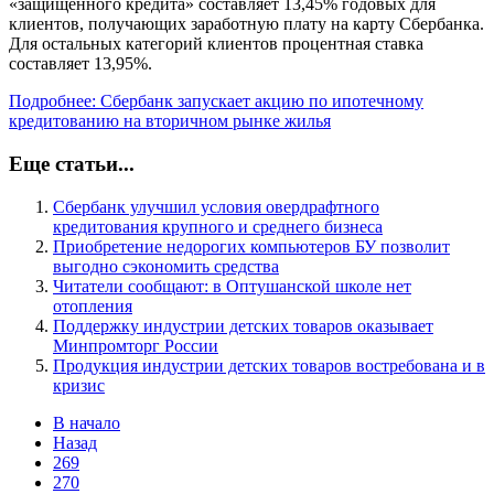
«защищенного кредита» составляет 13,45% годовых для
клиентов, получающих заработную плату на карту Сбербанка.
Для остальных категорий клиентов процентная ставка
составляет 13,95%.
Подробнее: Сбербанк запускает акцию по ипотечному
кредитованию на вторичном рынке жилья
Еще статьи...
Сбербанк улучшил условия овердрафтного
кредитования крупного и среднего бизнеса
Приобретение недорогих компьютеров БУ позволит
выгодно сэкономить средства
Читатели сообщают: в Оптушанской школе нет
отопления
Поддержку индустрии детских товаров оказывает
Минпромторг России
Продукция индустрии детских товаров востребована и в
кризис
В начало
Назад
269
270