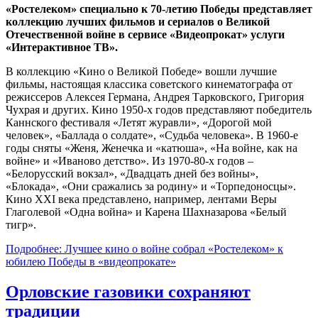
«Ростелеком» специально к 70-летию Победы представляет
коллекцию лучших фильмов и сериалов о Великой
Отечественной войне в сервисе «Видеопрокат» услуги
«Интерактивное ТВ».
В коллекцию «Кино о Великой Победе» вошли лучшие
фильмы, настоящая классика советского кинематографа от
режиссеров Алексея Германа, Андрея Тарковского, Григория
Чухрая и других. Кино 1950-х годов представляют победитель
Каннского фестиваля «Летят журавли», «Дорогой мой
человек», «Баллада о солдате», «Судьба человека». В 1960-е
годы сняты «Женя, Женечка и «катюша», «На войне, как на
войне» и «Иваново детство». Из 1970-80-х годов –
«Белорусский вокзал», «Двадцать дней без войны»,
«Блокада», «Они сражались за родину» и «Торпедоносцы».
Кино XXI века представлено, например, лентами Веры
Глаголевой «Одна война» и Карена Шахназарова «Белый
тигр».
Подробнее: Лучшее кино о войне собрал «Ростелеком» к
юбилею Победы в «видеопрокате»
Орловские газовики сохраняют
традиции