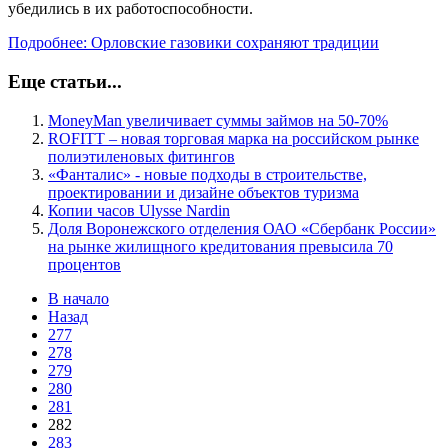
убедились в их работоспособности.
Подробнее: Орловские газовики сохраняют традиции
Еще статьи...
MoneyMan увеличивает суммы займов на 50-70%
ROFITT – новая торговая марка на российском рынке
полиэтиленовых фитингов
«Фанталис» - новые подходы в строительстве,
проектировании и дизайне объектов туризма
Копии часов Ulysse Nardin
Доля Воронежского отделения ОАО «Сбербанк России»
на рынке жилищного кредитования превысила 70
процентов
В начало
Назад
277
278
279
280
281
282
283