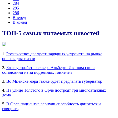
284
285
286
Вперед
В конец
ТОП-5 самых читаемых новостей
1.
Роскачество: две трети зарядных устройств на рынке
опасны для жизни
2.
Благоустройство сквера Альберта Иванова снова
остановили из-за подземных тоннелей
3.
Во Мценске мэра также будет предлагать губернатор
4.
На улице Толстого в Орле построят три многоэтажных
дома
5.
В Орле пациентке вернули способность двигаться и
говорить