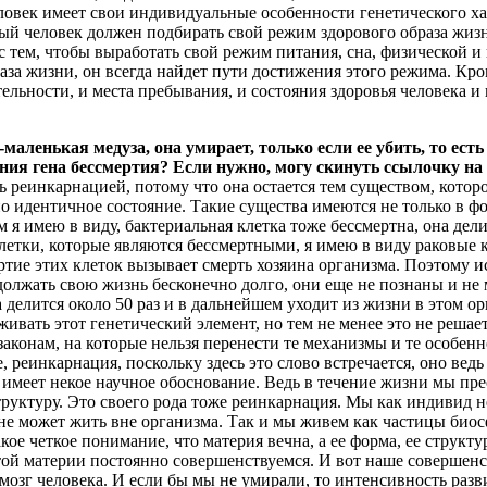
ловек имеет свои индивидуальные особенности генетического ха
дый человек должен подбирать свой режим здорового образа жиз
 с тем, чтобы выработать свой режим питания, сна, физической и
за жизни, он всегда найдет пути достижения этого режима. Кром
ельности, и места пребывания, и состояния здоровья человека и
аленькая медуза, она умирает, только если ее убить, то есть
ния гена бессмертия? Если нужно, могу скинуть ссылочку на 
ть реинкарнацией, потому что она остается тем существом, котор
но идентичное состояние. Такие существа имеются не только в ф
я имею в виду, бактериальная клетка тоже бессмертна, она дели
етки, которые являются бессмертными, я имею в виду раковые кл
ртие этих клеток вызывает смерть хозяина организма. Поэтому ис
лжать свою жизнь бесконечно долго, они еще не познаны и не м
а делится около 50 раз и в дальнейшем уходит из жизни в этом о
живать этот генетический элемент, но тем не менее это не реша
аконам, на которые нельзя перенести те механизмы и те особенн
, реинкарнация, поскольку здесь это слово встречается, оно ве
имеет некое научное обоснование. Ведь в течение жизни мы преоб
труктуру. Это своего рода тоже реинкарнация. Мы как индивид н
а не может жить вне организма. Так и мы живем как частицы био
кое четкое понимание, что материя вечна, а ее форма, ее струк
той материи постоянно совершенствуемся. И вот наше совершенс
мозг человека. И если бы мы не умирали, то интенсивность разв