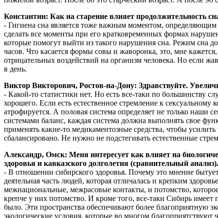
Константин: Как на старение влияет продолжительность сн
- Гигиена сна является тоже важным моментом, определяющим
сделать все моменты при его кратковременных формах нарушени
которые помогут выйти из такого нарушения сна. Режим сна дол
часов. Что касается формы совы и жаворонка, это, мне кажется,
отрицательных воздействий на организм человека. Но если жаво
в день.
Виктор Викторович, Ростов-на-Дону: Здравствуйте. Увелич
- Какой-то статистики нет. Но есть все-таки по большинству 
хорошего. Если есть естественное стремление к сексуальному ко
атрофируется. А половая система определяет не только наши с
системами баланс, каждая система должна выполнять свое функ
применять какие-то медикаментозные средства, чтобы усилить 
сбалансировано. Не нужно не подстегивать естественные стремл
Александр, Омск: Меня интересует как влияет на биологич
здоровья и кавказского долголетия (сравнительный анализ)
- В отношении сибирского здоровья. Почему это мнение бытует
деятельная часть людей, которая отличалась и крепким здоровь
межнациональные, межрасовые контакты, и потомство, которое 
крепче у них потомство. И кроме того, все-таки Сибирь имеет
было. Эти пространства обеспечивают более благоприятную эко
экологические условия, которые во многом благоприятствуют 