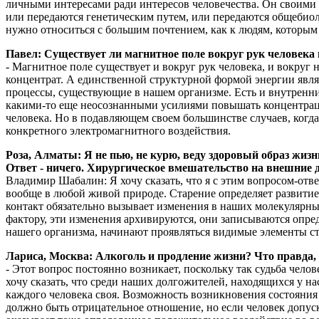
личными интересами ради интересов человечества. Он своими 
или передаются генетическим путем, или передаются общебио
нужно относиться с большим почтением, как к людям, которым
Павел: Существует ли магнитное поле вокруг рук человека 
- Магнитное поле существует и вокруг рук человека, и вокруг 
концентрат. А единственной структурной формой энергии явля
процессы, существующие в нашем организме. Есть и внутренни
какими-то еще неосознанными усилиями повышать концентрацию
человека. Но в подавляющем своем большинстве случаев, когда
конкретного электромагнитного воздействия.
Роза, Алматы: Я не пью, не курю, веду здоровый образ жиз
Ответ - ничего. Хирургическое вмешательство на внешние д
Владимир Шабалин: Я хочу сказать, что я с этим вопросом-отв
вообще в любой живой природе. Старение определяет развитие ж
контакт обязательно вызывает изменения в наших молекулярны
фактору, эти изменения архивируются, они записываются опре
нашего организма, начинают проявляться видимые элементы ст
Лариса, Москва: Алкоголь и продление жизни? Что правда,
- Этот вопрос постоянно возникает, поскольку так судьба челов
хочу сказать, что среди наших долгожителей, находящихся у на
каждого человека своя. Возможность возникновения состояния 
должно быть отрицательное отношение, но если человек допус