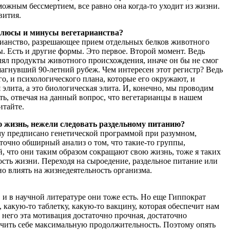
можным бессмертием, все равно она когда-то уходит из жизни.
вития.
плюсы и минусы вегетарианства?
етарианство, разрешающее прием отдельных белков животного
ы. Есть и другие формы. Это первое. Второй момент. Ведь
еблял продукты животного происхождения, иначе он бы не смог
шагнувший 90-летний рубеж. Чем интересен этот регистр? Ведь
о, и психологического плана, которые его окружают, и
элита, а это биологическая элита. И, конечно, мы проводим
ть, отвечая на данный вопрос, что вегетарианцы в нашем
итайте.
ю жизнь, нежели следовать раздельному питанию?
ему предписано генетической программой при разумном,
аточно обширный анализ о том, что такие-то группы,
 что они таким образом сокращают свою жизнь, тоже я таких
ость жизни. Переходя на сыроедение, раздельное питание или
но влиять на жизнедеятельность организма.
, и в научной литературе они тоже есть. Но еще Гиппократ
, какую-то таблетку, какую-то вакцину, которая обеспечит нам
 него эта мотивация достаточно прочная, достаточно
печить себе максимальную продолжительность. Поэтому опять