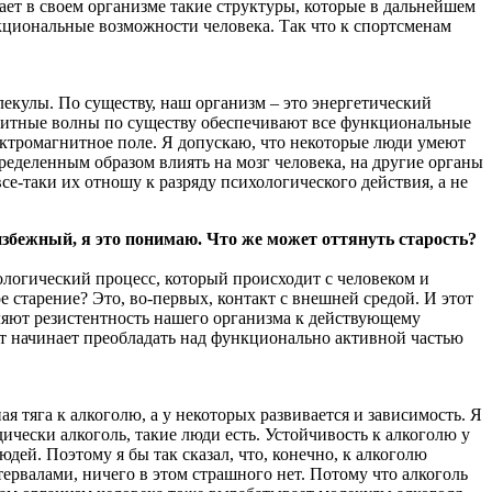
ет в своем организме такие структуры, которые в дальнейшем
кциональные возможности человека. Так что к спортсменам
олекулы. По существу, наш организм – это энергетический
агнитные волны по существу обеспечивают все функциональные
ектромагнитное поле. Я допускаю, что некоторые люди умеют
еделенным образом влиять на мозг человека, на другие органы
се-таки их отношу к разряду психологического действия, а не
еизбежный, я это понимаю. Что же может оттянуть старость?
ологический процесс, который происходит с человеком и
е старение? Это, во-первых, контакт с внешней средой. И этот
еляют резистентность нашего организма к действующему
от начинает преобладать над функционально активной частью
ая тяга к алкоголю, а у некоторых развивается и зависимость. Я
ически алкоголь, такие люди есть. Устойчивость к алкоголю у
дей. Поэтому я бы так сказал, что, конечно, к алкоголю
ервалами, ничего в этом страшного нет. Потому что алкоголь