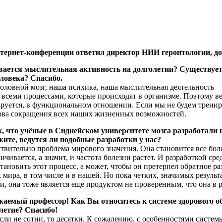
интернет-конференции ответил директор НИИ геронтологии, 
вается мыслительная активность на долголетии? Существует
ловека? Спасибо.
 головной мозг, наша психика, наша мыслительная деятельность
всеми процессами, которые происходят в организме. Поэтому вед
руется, в функциональном отношении. Если мы не будем тренирова
снова сокращения всех наших жизненных возможностей.
, что учёные в Сиднейском университете мозга разработали 
ите, ведутся ли подобные разработки у нас?
ствительно проблема мирового значения. Она становится все бол
чивается, а значит, и частота болезни растет. И разработкой ср
становить этот процесс, а может, чтобы он претерпел обратное 
 мира, в том числе и в нашей. Но пока четких, значимых результ
и, она тоже является еще продуктом не проверенным, что она в ре
жаемый профессор! Как Вы относитесь к системе здорового 
летие? Спасибо!
если не сотни, то десятки. К сожалению, с особенностями систем