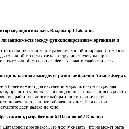
доктор медицинских наук Владимир Шабалин.
 ли зависимость между функционированием организма и
 – это основное достижение развития живой природы. И именно
ь головной мозг, так же как и другие структуры, при
ть головной мозг, он слабеет. А значит, слабеет и весь
вакцину, которая замедляет развитие болезни Альцгеймера и
ее и более важной для населения мира, потому что средняя
едств, препятствующих развитию данного заболевания и средств
развитие, работают многие лаборатории и клинические
атов по лечению данного заболевания нет. И та вакцина,
зультате даст, далеко не ясно.
образа жизни, разработанной Шаталовой? Как она
ы Шаталовой я не знаком. Но я хочу сказать, что не может быть