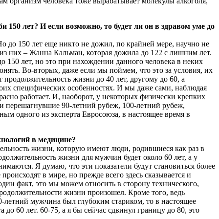
сам организм человека тоже вырабатывает молекулы алкоголя,
150 лет? И если возможно, то будет ли он в здравом уме до
 до 150 лет еще никто не дожил, по крайней мере, научно не
из них – Жанна Кальман, которая дожила до 122 с лишним лет.
о 150 лет, но это при нахождении данного человека в неких
нять. Во-вторых, даже если мы поймем, что это за условия, их
 продолжительность жизни до 40 лет, другому до 60, а
 своих специфических особенностях. И мы даже сами, наблюдая
асно работает. И, наоборот, у некоторых физически крепких
 и перешагнувшие 90-летний рубеж, 100-летний рубеж,
ным одного из эксперта Евросоюза, в настоящее время в
хнологий в медицине?
тельность жизни, которую имеют люди, родившиеся как раз в
одолжительность жизни для мужчин будет около 60 лет, а у
нимаются. Я думаю, что эти показатели будут становиться более
происходят в мире, но прежде всего здесь сказывается и
один факт, это мы можем относить в сторону технического,
продолжительности жизни произошел. Кроме того, ведь
0-летний мужчина был глубоким стариком, то в настоящее
о 60 лет. 60-75, а я бы сейчас сдвинул границу до 80, это