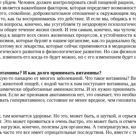
е уйдем. Человек должен контролировать свой пищевой рацион, с
и является важнейшим фактором, которая определяет возможнос
его, спокойное, доброжелательное отношение к окружающим люд
т, а то, как ты воспринимаешь это действие. И если мы, общаясь 
 эти вопросы, конечно, мы усугубляем ту нездоровую психологи
 общее течение жизни своей. И тем самым, конечно, мы чуточк
одход к защите всех своих жизненных процессов, к устойчивости
низмов, которые бурлят в нашем организме, как-то радикально 
оэтому все лекарства, которые сейчас применяются в медицинск
логического развития в физиологическое развитие. Но сам физи
, изменить его когда-то будет можно, но с его изменением будет
витамины? И как долго принимать витамины?
кую-то панацею от многих заболеваний. Что такое витамины? Вит
 животной пищей, с водой часто к нам поступают витамины, да
химически обработанные аминокислоты. И их нужно принимать по
ия. Если же признаков авитаминоза нет, это означает, что необ
вать гипервитаминоз, состояние не менее вредное, чем гиповит
т, там кончается здоровье. Но это, может быть, и шуткой, и се
ят. Это может проявиться и очень быстро, это может быть и отм
е нагрузки, конечно, полезны для организма. А гипернагрузки, 
ь часто это все имеет отрицательные последствия. Но, вместе с 