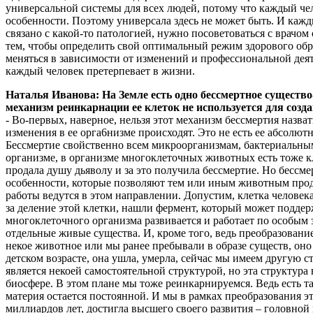
универсальной системы для всех людей, потому что каждый че
особенности. Поэтому универсала здесь не может быть. И каж
связано с какой-то патологией, нужно посоветоваться с врачом
тем, чтобы определить свой оптимальный режим здорового обра
меняться в зависимости от изменений и профессиональной деят
каждый человек претерпевает в жизни.
Наталья Иванова: На Земле есть одно бессмертное существо-м
механизм реинкарнации ее клеток не используется для созда
- Во-первых, наверное, нельзя этот механизм бессмертия назва
изменения в ее орга6низме происходят. Это не есть ее абсолют
Бессмертие свойственно всем микроорганизмам, бактериальным 
организме, в организме многоклеточных животных есть тоже кл
продала душу дьяволу и за это получила бессмертие. Но бессме
особенности, которые позволяют тем или иным животным продо
работы ведутся в этом направлении. Допустим, клетка человек
за деление этой клетки, нашли фермент, который может поддер
многоклеточного организма развивается и работает по особым з
отдельные живые существа. И, кроме того, ведь преобразование
некое животное или мы ранее пребывали в образе существ, оно 
детском возрасте, она ушла, умерла, сейчас мы имеем другую с
является некоей самостоятельной структурой, но эта структур
биосфере. В этом плане мы тоже реинкарнируемся. Ведь есть та
материя остается постоянной. И мы в рамках преобразования э
миллиардов лет, достигла высшего своего развития – головной 