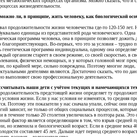
ех метаболических процессах организма. Можно сказать, что и 
роцессах жизнедеятельности.
о ли, в принципе, жить человеку, как биологической особи 
л продолжительности жизни человечества где-то 120-150 лет. Но
уквально единицы из представителей рода человеческого. Одна 
ическая программа человека, она в принципе позволяет дожить д
благоприятствующих. Во-первых, что это за условия – трудно по
ь генетическая программа индивидуальна, одному она определяет
каждый организм стареет в своем режиме, со своей скоростью, в
олевания, физически немощных, и у которых головной мозг прекр
ли, по крайней мере, сильно повреждена. Поэтому многие люди,
ктуальными деятелями являются. Достаточно сказать, что по дан
нно выполняют свою профессиональную деятельность.
ссчитывать наши дети с учётом текущих и намечающихся те
я продолжительность предстоящей жизни определяет ту продолжи
 условия жизни. Если у нас условия не изменятся, то средняя пр
ся. Поэтому эти показатели у нас сначала упали, сейчас они под
гий зависит, не только от общих социальных процессов, которые 
в течение только 20 столетия увеличилась в полтора раза. Это 
онный фактор является определяющим в том, что взрыв средней 
, но изменила и биологический возраст. Если в средние века 4
ости составляет 45 лет. Дальше идет период среднего возраста д
опять расцвет – долгожительство.