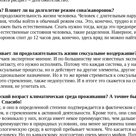
а? Влияет ли на долголетие режим сова/жаворонок?
 продолжительность жизни человека. Человек с длительным нар
я, чтобы войти в обычный режим сна. Это, конечно, трудно и п
жен быть естественным. Спать нужно тогда, когда это предопред
 естественные состояния человека, такие разделения. Наверное, 
ронок спит до 12 часов дня, конечно, здесь вряд ли можно найти
ивает ли продолжительность жизни сексуальное воздержание
случаев экспертное мнение. И по большинству мне известных экс
нтакту, его нужно исполнять. Потому что каждая система, а у на
ексуальные процессы, но и действует на другие элементы, друг
циональное назначение. Но в то же время стремиться к сексуаль
это стремление, также недопустимо. И в итоге это скажется на
ения, не угнетать их.
еский возраст климатическая среда проживания? А точнее б
. Спасибо!
, и оно в определенной степени подтверждается в фактическом с
ем, и стремлением к активной деятельности. Кроме того, они сл
возникало у них, всегда имеет некое преимущество, чем дальше 
 преимущество в природных условиях, она менее загрязнена хим
логическую среду, в которой пребывает человек. Что касается к
человеку. Но по кавказскому долголетию очень много мифов. По