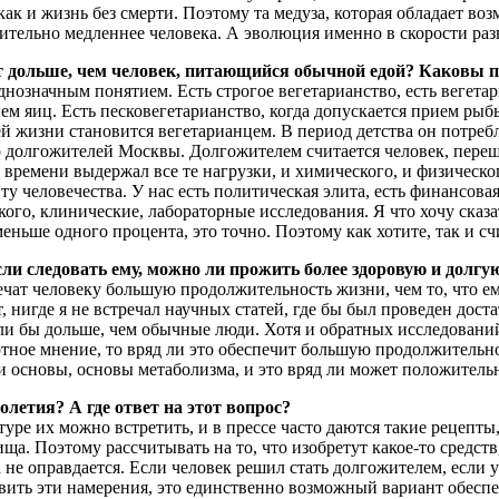
ак и жизнь без смерти. Поэтому та медуза, которая обладает воз
чительно медленнее человека. А эволюция именно в скорости раз
ет дольше, чем человек, питающийся обычной едой? Каковы 
неоднозначным понятием. Есть строгое вегетарианство, есть вег
ем яиц. Есть песковегетарианство, когда допускается прием рыб
воей жизни становится вегетарианцем. В период детства он потр
тр долгожителей Москвы. Долгожителем считается человек, пере
времени выдержал все те нагрузки, и химического, и физическог
человечества. У нас есть политическая элита, есть финансовая 
ого, клинические, лабораторные исследования. Я что хочу сказа
 меньше одного процента, это точно. Поэтому как хотите, так и сч
ли следовать ему, можно ли прожить более здоровую и долгу
печат человеку большую продолжительность жизни, чем то, что 
 нигде я не встречал научных статей, где бы был проведен дост
 бы дольше, чем обычные люди. Хотя и обратных исследований,
ртное мнение, то вряд ли это обеспечит большую продолжительн
ои основы, основы метаболизма, и это вряд ли может положитель
летия? А где ответ на этот вопрос?
туре их можно встретить, и в прессе часто даются такие рецепты
ща. Поэтому рассчитывать на то, что изобретут какое-то средств
не оправдается. Если человек решил стать долгожителем, если у
ствить эти намерения, это единственно возможный вариант обес