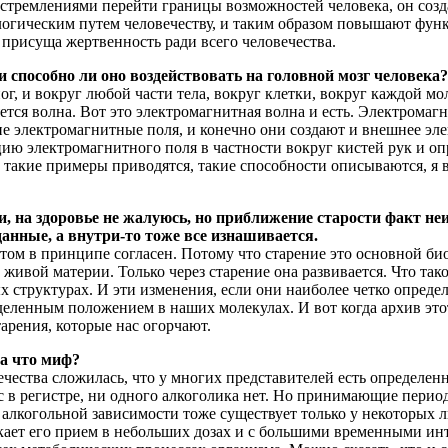
стремлениями перейти границы возможностей человека, он созда
логическим путем человечеству, и таким образом повышают фун
 присуща жертвенность ради всего человечества.
и способно ли оно воздействовать на головной мозг человека?
ног, и вокруг любой части тела, вокруг клетки, вокруг каждой м
ется волна. Вот это электромагнитная волна и есть. Электром
е электромагнитные поля, и конечно они создают и внешнее эл
 электромагнитного поля в частности вокруг кистей рук и опр
 такие примеры приводятся, такие способности описываются, я в
ни, на здоровье не жалуюсь, но приближение старости факт н
анные, а внутри-то тоже все изнашивается.
етом в принципе согласен. Потому что старение это основной би
ивой материи. Только через старение она развивается. Что тако
х структурах. И эти изменения, если они наиболее четко опред
деленным положением в наших молекулах. И вот когда архив эт
арения, которые нас огорчают.
 а что миф?
ечества сложилась, что у многих представителей есть определенн
с в регистре, ни одного алкоголика нет. Но принимающие период
алкогольной зависимости тоже существует только у некоторых лю
кает его прием в небольших дозах и с большими временными инт