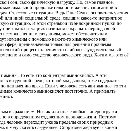
вой сон, свою физическую нагрузку. Но, самое главное,
ть максимальной продолжительности жизни, записанной в
ям. Стрессовые ситуации. Ведь Ганс Селье, основатель учения
в той или иной социальной среде, слышим какое-то неприятное
ческую ситуацию. И этой стрельбой из эндокринной пушки по
у при таких ситуациях начинаем сокращать период своей
 ко всем жизненным ситуациям, может обеспечить нам
будут изменены с помощью какого-то химического или
ой сфере, предназначены только для решения проблемы
ологический процесс старения это наиболее фундаментальный
 изменено и само существо человеческого вида. Хотим мы этого?
-амины. То есть это концентрат аминокислот. А эти
же в воздушной среде, которой мы дышим, тоже содержатся
 назначению врача. Если у человека есть авитаминоз, то эти
ходимое количество аминокислот достаточно. А применять
аминоз.
рьезным выражением. Но так или иначе любые гипернагрузки
ечено в определенном отдаленном периоде жизни. Поэтому
когда человек переходит уже за пределы своих природных
тем, я хочу сказать следующее. Спортсмен жертвует своими