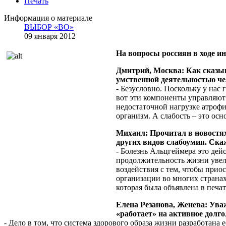
Печать
Информация о материале
ВЫБОР «ВО»
09 января 2012
На вопросы россиян в ходе 
Дмитрий, Москва: Как сказы
умственной деятельностью че
- Безусловно. Поскольку у нас
вот эти компоненты управляют 
недостаточной нагрузке атрофи
организм. А слабость – это о
Михаил: Прочитал в новостях
других видов слабоумия. Скаж
- Болезнь Альцгеймера это дей
продолжительность жизни увели
воздействия с тем, чтобы прио
организации во многих странах
которая была объявлена в печат
Елена Резанова, Женева: Ува
«работает» на активное долго
- Дело в том, что система здорового образа жизни разработана 