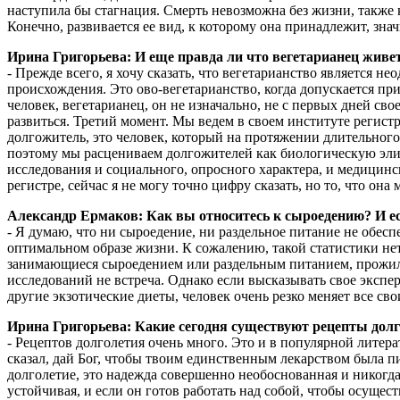
наступила бы стагнация. Смерть невозможна без жизни, также к
Конечно, развивается ее вид, к которому она принадлежит, зна
Ирина Григорьева: И еще правда ли что вегетарианец жив
- Прежде всего, я хочу сказать, что вегетарианство является 
происхождения. Это ово-вегетарианство, когда допускается при
человек, вегетарианец, он не изначально, не с первых дней с
развиться. Третий момент. Мы ведем в своем институте регис
долгожитель, это человек, который на протяжении длительного 
поэтому мы расцениваем долгожителей как биологическую элиту 
исследования и социального, опросного характера, и медицинск
регистре, сейчас я не могу точно цифру сказать, но то, что она
Александр Ермаков: Как вы относитесь к сыроедению? И ес
- Я думаю, что ни сыроедение, ни раздельное питание не обес
оптимальном образе жизни. К сожалению, такой статистики нет,
занимающиеся сыроедением или раздельным питанием, прожили
исследований не встреча. Однако если высказывать свое экспе
другие экзотические диеты, человек очень резко меняет все св
Ирина Григорьева: Какие сегодня существуют рецепты долго
- Рецептов долголетия очень много. Это и в популярной литера
сказал, дай Бог, чтобы твоим единственным лекарством была пи
долголетие, это надежда совершенно необоснованная и никогда 
устойчивая, и если он готов работать над собой, чтобы осуще