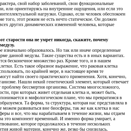
рактера, свой набор заболеваний, свои функциональные
ни, или ориентируясь на внутренние ощущения, или если это
 интеллектуальной нагрузки. Однако, если человек обеспокоен
е того, этот режим не есть нечто статическое. Он должен
 всех других динамических изменений человека, которые
 от старости она не умрет никогда, скажите, почему
медузу.
ое изначально образовалось. Но так или иначе определенные
орме данной медузы. Такие существа есть и в иных вариантах.
тся бесконечное множество раз. Кроме того, и в нашем
етки. Есть такое образное выражение, что раковая клетка
пользовать, по крайней мере, в настоящее время те
огут найти своего практического применения. Хотя, конечно,
рганизме. Нашли некий генетический элемент, который отвечает
ет проблему бессмертия организма. Система многосложного,
ости, при которых живет отдельная клетка и, может быть,
дь понимается и мифологическом плане, что мы превратимся в
разуемся. Та форма, та структура, которая нас представляла в
е можем развиваться вне биосферы, так же как клетка в нас
сферы и все, что мы нарабатываем в течение жизни, мы отдаем
тура это компонент временный. И именно форма умирает, а
твование, которое продолжалось в течение нескольких
ития живой материи, конечно же, резко бы снизилась,