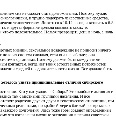
ушением сна не сможет стать долгожителем. Поэтому нужно
сихологически, и трудно подобрать лекарственные средства,
елено человечеством. Ложиться в 10-12 часов, и вставать в 6-8
и та, и другая форма не должна вызывать каких-то
 что-то положительное. Нельзя превращать день в ночь, а ночь
?
пертных мнений, сексуальное воздержание не приносит ничего
с половая система сложная, если она не работает, она
ие системы организма. Поэтому должен быть между этими
ным контактам, когда нет таких естественных потребностей,
 снижении средней продолжительности жизни. Все должно быть
ы хотелось узнать принципиальные отличия сибирского
остоянии. Кто у нас уходил в Сибирь? Это наиболее активная и
ивались там с местными группами населения. И все
отстоят родители друг от друга в генетическом отношении, тем
ическими реагентами, по крайней мере в ближайшее время как
авказского долголетия. Здесь тоже горы создают определенные
тому что когда наши научные экспедиции в период советской