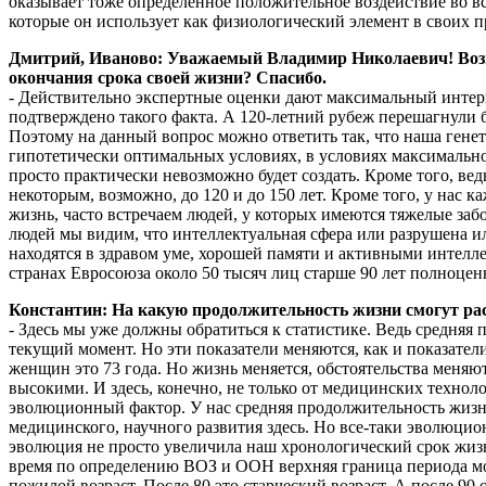
оказывает тоже определенное положительное воздействие во вс
которые он использует как физиологический элемент в своих п
Дмитрий, Иваново: Уважаемый Владимир Николаевич! Возможн
окончания срока своей жизни? Спасибо.
- Действительно экспертные оценки дают максимальный интерва
подтверждено такого факта. А 120-летний рубеж перешагнули б
Поэтому на данный вопрос можно ответить так, что наша генет
гипотетически оптимальных условиях, в условиях максимально 
просто практически невозможно будет создать. Кроме того, вед
некоторым, возможно, до 120 и до 150 лет. Кроме того, у нас 
жизнь, часто встречаем людей, у которых имеются тяжелые заб
людей мы видим, что интеллектуальная сфера или разрушена и
находятся в здравом уме, хорошей памяти и активными интелле
странах Евросоюза около 50 тысяч лиц старше 90 лет полноце
Константин: На какую продолжительность жизни смогут ра
- Здесь мы уже должны обратиться к статистике. Ведь средня
текущий момент. Но эти показатели меняются, как и показатели
женщин это 73 года. Но жизнь меняется, обстоятельства меняют
высокими. И здесь, конечно, не только от медицинских техноло
эволюционный фактор. У нас средняя продолжительность жизни 
медицинского, научного развития здесь. Но все-таки эволюци
эволюция не просто увеличила наш хронологический срок жизни
время по определению ВОЗ и ООН верхняя граница периода молод
пожилой возраст. После 80 это старческий возраст. А после 90 