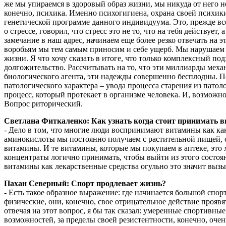
же мы упираемся в здоровый образ жизни, мы никуда от него н
конечно, психика. Именно психогигиена, охрана своей психик
генетической программе данного индивидуума. Это, прежде вс
о стрессе, говорил, что стресс это не то, что на тебя действуе
замечание в наш адрес, начинаем еще более резко отвечать на
воробьям мы тем самым приносим и себе ущерб. Мы нарушаем и
жизни. Я что хочу сказать в итоге, что только комплексный п
долгожительство. Рассчитывать на то, что эти миллиарды меха
биологического агента, эти надежды совершенно бесплодны. П
патологического характера – увода процесса старения из пато
процесс, который протекает в организме человека. И, возможно
Вопрос риторический.
Светлана Фиткаленко: Как узнать когда стоит принимать 
- Дело в том, что многие люди воспринимают витамины как ка
аминокислоты мы постоянно получаем с растительной пищей, с
витамины. И те витамины, которые мы покупаем в аптеке, это 
концентраты логично принимать, чтобы выйти из этого состоян
витамины как лекарственные средства огульно это значит вызы
Пахан Северный: Спорт продлевает жизнь?
- Есть такое образное выражение: где начинается большой спор
физические, они, конечно, свое отрицательное действие прояв
отвечая на этот вопрос, я бы так сказал: умеренные спортивны
возможностей, за пределы своей резистентности, конечно, очен