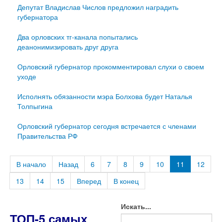
Депутат Владислав Числов предложил наградить
губернатора
Два орловских тг-канала попытались
деанонимизировать друг друга
Орловский губернатор прокомментировал слухи о своем
уходе
Исполнять обязанности мэра Болхова будет Наталья
Толпыгина
Орловский губернатор сегодня встречается с членами
Правительства РФ
В начало
Назад
6
7
8
9
10
11
12
13
14
15
Вперед
В конец
Искать...
ТОП-5 самых