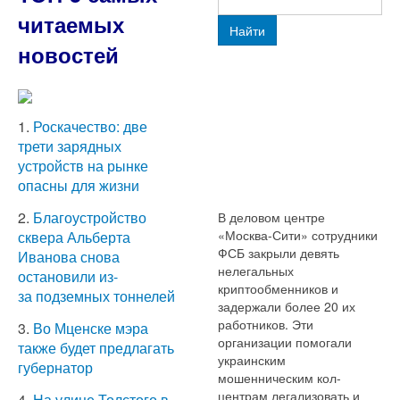
читаемых
Найти
новостей
1.
Роскачество: две
трети зарядных
устройств на рынке
опасны для жизни
2.
Благоустройство
В деловом центре
«Москва-Сити» сотрудники
сквера Альберта
ФСБ закрыли девять
Иванова снова
нелегальных
остановили из-
криптообменников и
за подземных тоннелей
задержали более 20 их
работников. Эти
3.
Во Мценске мэра
организации помогали
также будет предлагать
украинским
губернатор
мошенническим кол-
центрам легализовать и
4.
На улице Толстого в