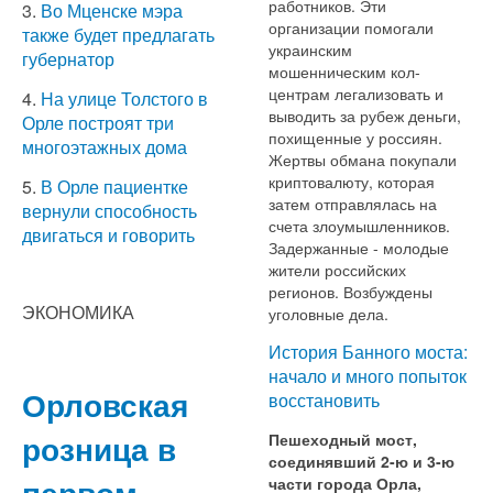
работников. Эти
3.
Во Мценске мэра
организации помогали
также будет предлагать
украинским
губернатор
мошенническим кол-
центрам легализовать и
4.
На улице Толстого в
выводить за рубеж деньги,
Орле построят три
похищенные у россиян.
многоэтажных дома
Жертвы обмана покупали
криптовалюту, которая
5.
В Орле пациентке
затем отправлялась на
вернули способность
счета злоумышленников.
двигаться и говорить
Задержанные - молодые
жители российских
регионов. Возбуждены
ЭКОНОМИКА
уголовные дела.
История Банного моста:
начало и много попыток
Орловская
восстановить
розница в
Пешеходный мост,
соединявший 2-ю и 3-ю
первом
части города Орла,