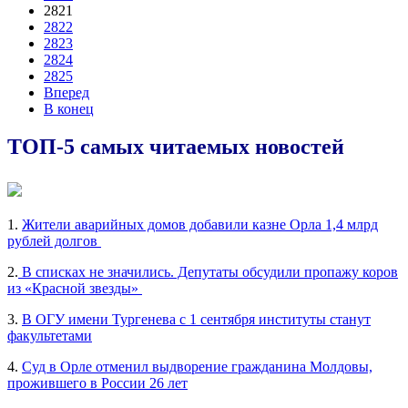
2821
2822
2823
2824
2825
Вперед
В конец
ТОП-5 самых читаемых новостей
1.
Жители аварийных домов добавили казне Орла 1,4 млрд
рублей долгов
2.
В списках не значились. Депутаты обсудили пропажу коров
из «Красной звезды»
3.
В ОГУ имени Тургенева с 1 сентября институты станут
факультетами
4.
Суд в Орле отменил выдворение гражданина Молдовы,
прожившего в России 26 лет