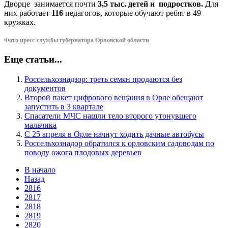
Дворце занимается почти
3,5 тыс. детей и подростков.
Для
них работает
116
педагогов, которые обучают ребят в 49
кружках.
Фото пресс-службы губернатора Орловской области
Еще статьи...
Россельхознадзор: треть семян продаются без
документов
Второй пакет цифрового вещания в Орле обещают
запустить в 3 квартале
Спасатели МЧС нашли тело второго утонувшего
мальчика
С 25 апреля в Орле начнут ходить дачные автобусы
Россельхознадор обратился к орловским садоводам по
поводу ожога плодовых деревьев
В начало
Назад
2816
2817
2818
2819
2820