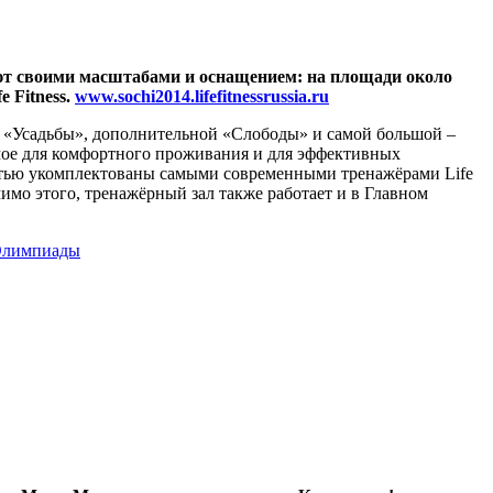
т своими масштабами и оснащением: на площади около
e Fitness.
www.sochi2014.lifefitnessrussia.ru
й «Усадьбы», дополнительной «Слободы» и самой большой –
имое для комфортного проживания и для эффективных
остью укомплектованы самыми современными тренажёрами Life
имо этого, тренажёрный зал также работает и в Главном
 Олимпиады