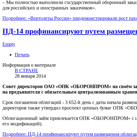
– Мы полностью выполнили государственный оборонный заказ,
для российских и иностранных заказчиков».
Подробнее: «Вертолеты России» продемонстрировали рост пр
ПД-14 профинансируют путем размещен
Empty
Печать
Информация о материале
В СТРАНЕ
28 января 2014
Совет директоров ОАО «ОПК «ОБОРОНПРОМ» на своём засе
на предъявителя с обязательным централизованным хранен
Срок погашения облигаций - 3 652-й день с даты начала разме
директоров также утвердил проспект ценных бумаг ОПК «
Облигационный займ привлекается ОПК «ОБОРОНПРОМ» с целью
его модификаций).
Подробнее: ПД-14 профинансируют путем размещения облига