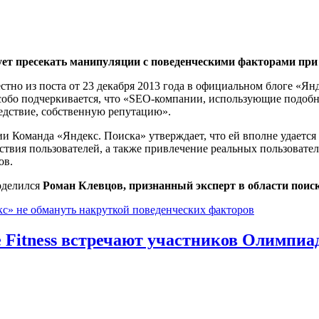
ет пресекать манипуляции с поведенческими факторами при
стно из поста от 23 декабря 2013 года в официальном блоге «Яндекс
собо подчеркивается, что «SEO-компании, использующие подоб
ледствие, собственную репутацию».
и Команда «Яндекс. Поиска» утверждает, что ей вполне удается
твия пользователей, а также привлечение реальных пользоват
ов.
оделился
Роман Клевцов, признанный эксперт в области поис
с» не обмануть накруткой поведенческих факторов
 Fitness встречают участников Олимпи