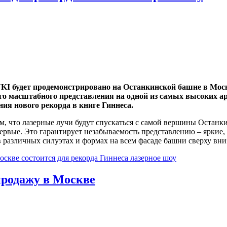
I будет продемонстрировано на Останкинской башне в Моск
го масштабного представления на одной из самых высоких а
ия нового рекорда в книге Гиннеса.
ом, что лазерные лучи будут спускаться с самой вершины Останк
первые. Это гарантирует незабываемость представлению – яркие,
 различных силуэтах и формах на всем фасаде башни сверху вни
скве состоится для рекорда Гиннеса лазерное шоу
продажу в Москве