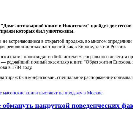
в "Доме антикварной книги в Никитском" пройдут две сессии
 тиражи которых был уничтожены.
и не встречающиеся в открытой продаже, во многом определили 
ля революционных настроений как в Европе, так и в России.
ских книг происходят из библиотеки «генерального делегата о
 — редчайший полный экземпляр книги "Образ жития Енохова, и
ва в 1784 году.
да тираж был конфискован, специальное распоряжение обязывал
е масонские книги выставят на продажу в Москве
е обмануть накруткой поведенческих фа