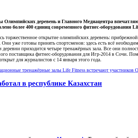
ы Олимпийских деревень и Главного Медиацентра впечатляю
влено более 400 единиц современного фитнес-оборудования Lif
ось торжественное открытие олимпийских деревень: прибрежно
 Они уже готовы принять спортсменов: здесь есть всё необход
и деревни приходится четыре тренажёрных зала. Все они полн
нного поставщика фитнес-оборудования для Игр-2014 в Сочи. Пом
открыт для журналистов с 14 января этого года.
ационные тренажёрные залы Life Fitness встречают участников
ботал в республике Казахстан