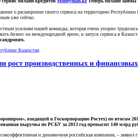
е сервис онлайн кредитов
Moneyman.kz
Теперь онлайн займы 
ение о расширении своего сервиса на территорию Республики Ка
жным уже сейчас.
естным усилиям нашей команды, которая очень упорно трудилась
ть бизнес на международной арене, и запуск сервиса в Казахст
сандрович.
публике Казахстан
ли рост производственных и финансовых
онпром», входящей в Госкорпорацию Ростех) по итогам 2013
рованная выручка по РСБУ за 2013 год превысит 140 млрд ру
ысокоэффективная и динамичная российская компания, – заявил