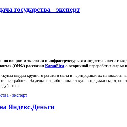
ача государства - эксперт
н по вопросам экологии и инфраструктуры жизнедеятельности гражд
фронта» (ОНФ) рассказал
KazanFirst
о вторичной переработке сырья 
м, скупал шкуры крупного рогатого скота и перепродавал их на кожевенн
по переработке. На деньги, заработанные от купли-продажи сырья, он о
е дубленки.
ства - эксперт
на Яндекс.Деньги