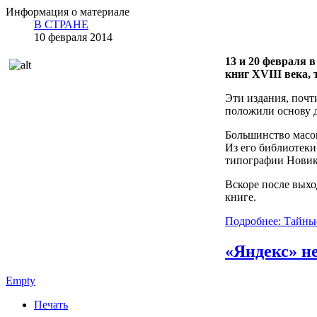
Информация о материале
В СТРАНЕ
10 февраля 2014
13 и 20 февраля 
книг XVIII века,
Эти издания, почт
положили основу д
Большинство масон
Из его библиотеки
типографии Новико
Вскоре после выхо
книге.
Подробнее: Тайны
«Яндекс» н
Empty
Печать