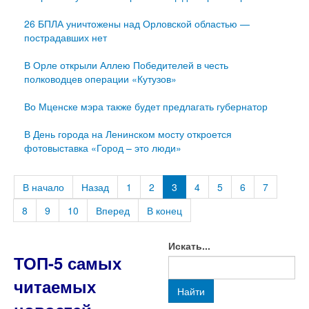
26 БПЛА уничтожены над Орловской областью —
пострадавших нет
В Орле открыли Аллею Победителей в честь
полководцев операции «Кутузов»
Во Мценске мэра также будет предлагать губернатор
В День города на Ленинском мосту откроется
фотовыставка «Город – это люди»
В начало
Назад
1
2
3
4
5
6
7
8
9
10
Вперед
В конец
Искать...
ТОП-5 самых
читаемых
Найти