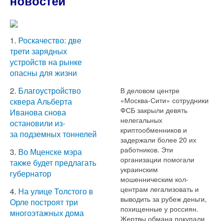
новостей
1.
Роскачество: две
трети зарядных
устройств на рынке
опасны для жизни
2.
Благоустройство
В деловом центре
«Москва-Сити» сотрудники
сквера Альберта
ФСБ закрыли девять
Иванова снова
нелегальных
остановили из-
криптообменников и
за подземных тоннелей
задержали более 20 их
работников. Эти
3.
Во Мценске мэра
организации помогали
также будет предлагать
украинским
губернатор
мошенническим кол-
центрам легализовать и
4.
На улице Толстого в
выводить за рубеж деньги,
Орле построят три
похищенные у россиян.
многоэтажных дома
Жертвы обмана покупали