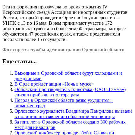
Эта информация прозвучала во время открытия IV
Всероссийского съезда Ассоциации иностранных студентов
России, который проходит в Орле в в Госуниверситете –
УНПК с 13 по 16 мая. В нем принимают участие 172
иностранных студента из более чем 60 стран мира, которые
обучаются в 47 российских вузах, а также представители
посольств более 15 государств.
Фото пресс-службы администрации Орловской области
Еще статьи...
Выходные в Орловской области будут холодными и
дождливыми
В Орле пройдет акция «Ночь в музее»
Орловский производитель трикотажа (ОАО «Гамма»)
снизил прибыль в полтора раза
Погода в Орловской области резко ухудшится –
возможен град
Орловского журналиста Владимира Панфилова вызвали
в полицию по заявлению областной чиновницы
За пять лет в Орловской области создано 300 рабочих
мест для инвалидов
Орловский кикбоксер проведет бой в Словакии