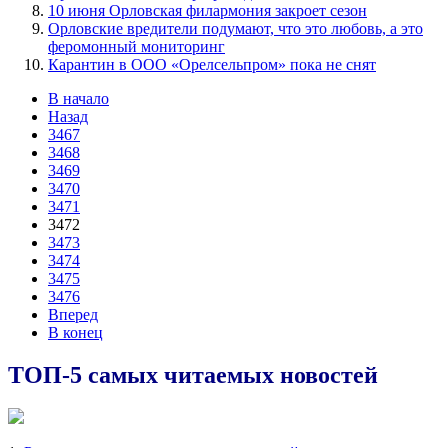
10 июня Орловская филармония закроет сезон
Орловские вредители подумают, что это любовь, а это
феромонный мониторинг
Карантин в ООО «Орелсельпром» пока не снят
В начало
Назад
3467
3468
3469
3470
3471
3472
3473
3474
3475
3476
Вперед
В конец
ТОП-5 самых читаемых новостей