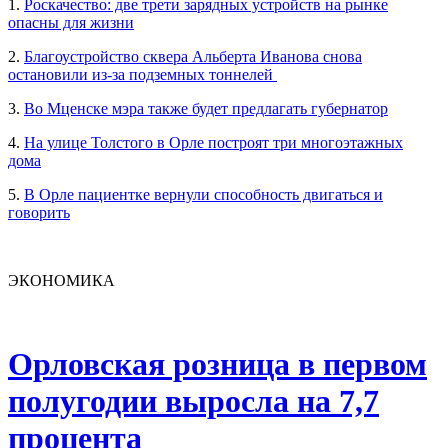
1.
Роскачество: две трети зарядных устройств на рынке
опасны для жизни
2.
Благоустройство сквера Альберта Иванова снова
остановили из-за подземных тоннелей
3.
Во Мценске мэра также будет предлагать губернатор
4.
На улице Толстого в Орле построят три многоэтажных
дома
5.
В Орле пациентке вернули способность двигаться и
говорить
ЭКОНОМИКА
Орловская розница в первом
полугодии выросла на 7,7
процента