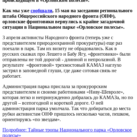
происходящем в «Орловском полесье».
Как мы уже
сообщали
, 15 мая на заседании регионального
штаба Общероссийского народного фронта (ОНФ),
орловские фронтовики вернулись к крайне загадочной
ситуации в Национальном парке «Орловское полесье».
3 апреля активисты Народного фронта (теперь уже с
представителем природоохранной прокуратуры) еще раз
поехали в парк. Там их визиту не обрадовались. Как в
русских сказках про Лешего и Бабу Ягу, «фронтовики» были
отправлены не той дорогой - длинной и непролазной. В
результате «фронтовой» трехмостовый КАМАЗ наглухо
застрял в заповедной глуши, где даже сотовая связь не
работает.
Администрация парка прислала за прокурорским
представителем и своими работниками «Ниву-Шевроле»,
которая легко и непринужденно добралась до КАМАЗа, но по
другой – всепогодной и короткой дороге. О ней
администрация парка умолчала. Так что добираться до места
рубки активистам ОНФ пришлось несколько часов, пешком,
ориентируясь «по звездам».
Подробнее: Тайные тропы Национального парка «Орловское
полесье»