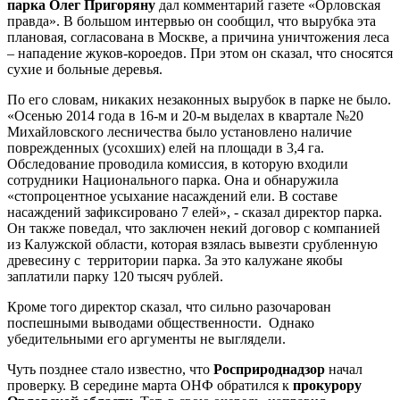
парка Олег Пригоряну
дал комментарий газете «Орловская
правда». В большом интервью он сообщил, что вырубка эта
плановая, согласована в Москве, а причина уничтожения леса
– нападение жуков-короедов. При этом он сказал, что сносятся
сухие и больные деревья.
По его словам, никаких незаконных вырубок в парке не было.
«Осенью 2014 года в 16-м и 20-м выделах в квартале №20
Михайловского лесничества было установлено наличие
поврежденных (усохших) елей на площади в 3,4 га.
Обследование проводила комиссия, в которую входили
сотрудники Национального парка. Она и обнаружила
«стопроцентное усыхание насаждений ели. В составе
насаждений зафиксировано 7 елей», - сказал директор парка.
Он также поведал, что заключен некий договор с компанией
из Калужской области, которая взялась вывезти срубленную
древесину с территории парка. За это калужане якобы
заплатили парку 120 тысяч рублей.
Кроме того директор сказал, что сильно разочарован
поспешными выводами общественности. Однако
убедительными его аргументы не выглядели.
Чуть позднее стало известно, что
Росприроднадзор
начал
проверку. В середине марта ОНФ обратился к
прокурору