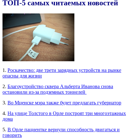
ТОП-5 самых читаемых новостей
1.
Роскачество: две трети зарядных устройств на рынке
опасны для жизни
2.
Благоустройство сквера Альберта Иванова снова
остановили из-за подземных тоннелей
3.
Во Мценске мэра также будет предлагать губернатор
4.
На улице Толстого в Орле построят три многоэтажных
дома
5.
В Орле пациентке вернули способность двигаться и
говорить