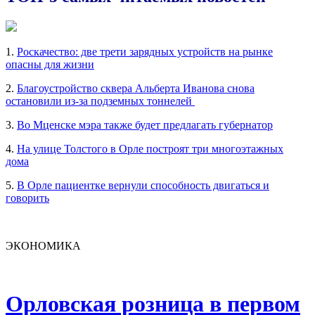
1.
Роскачество: две трети зарядных устройств на рынке
опасны для жизни
2.
Благоустройство сквера Альберта Иванова снова
остановили из-за подземных тоннелей
3.
Во Мценске мэра также будет предлагать губернатор
4.
На улице Толстого в Орле построят три многоэтажных
дома
5.
В Орле пациентке вернули способность двигаться и
говорить
ЭКОНОМИКА
Орловская розница в первом