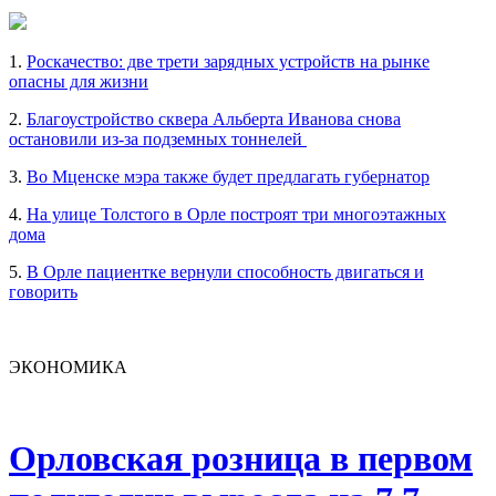
1.
Роскачество: две трети зарядных устройств на рынке
опасны для жизни
2.
Благоустройство сквера Альберта Иванова снова
остановили из-за подземных тоннелей
3.
Во Мценске мэра также будет предлагать губернатор
4.
На улице Толстого в Орле построят три многоэтажных
дома
5.
В Орле пациентке вернули способность двигаться и
говорить
ЭКОНОМИКА
Орловская розница в первом