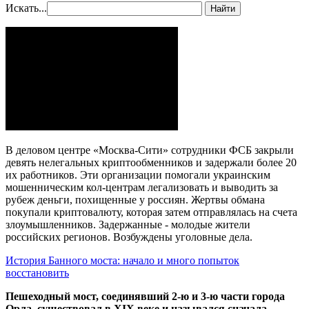
Искать...
Найти
В деловом центре «Москва-Сити» сотрудники ФСБ закрыли
девять нелегальных криптообменников и задержали более 20
их работников. Эти организации помогали украинским
мошенническим кол-центрам легализовать и выводить за
рубеж деньги, похищенные у россиян. Жертвы обмана
покупали криптовалюту, которая затем отправлялась на счета
злоумышленников. Задержанные - молодые жители
российских регионов. Возбуждены уголовные дела.
История Банного моста: начало и много попыток
восстановить
Пешеходный мост, соединявший 2-ю и 3-ю части города
Орла, существовал в XIX веке и назывался сначала