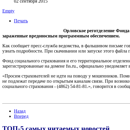
02 сентября 2015
Empty
Печать
Орловское реготделение Фонда
зараженные вредоносным программным обеспечением.
Как сообщает пресс-служба ведомства, в фальшивом письме го
узнать подробности. При скачивании или запуске этого файла
Фонд социального страхования и его территориальное отделен
зарегистрированные на домене fss.ru., официально уведомляет 
«Просим страхователей не идти на поводу у мошенников. Помн
не подлежат передаче по открытым каналам связи. При возни
социального страхования - (4862) 54-81-81.», говорится в сооб
Назад
Вперед
ТОП-5 самых читаемых новостей