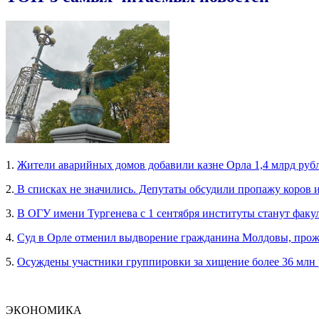
1.
Жители аварийных домов добавили казне Орла 1,4 млрд руб
2.
В списках не значились. Депутаты обсудили пропажу коров 
3.
В ОГУ имени Тургенева с 1 сентября институты станут факу
4.
Суд в Орле отменил выдворение гражданина Молдовы, прож
5.
Осуждены участники группировки за хищение более 36 млн
ЭКОНОМИКА