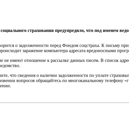
 социального страхования предупредилo, что под именем вед
ворится о задолженности перед Фондом соцстраха. К письму при
 происходит заражение компьютера адресата вредоносными прог
ие не имеют отношение к рассылке данных писем. В список адре
ведомство.
ите, что сведения о наличии задолженности по уплате страхов
кновении вопросов обращайтесь по многоканальному телефону «
щении.