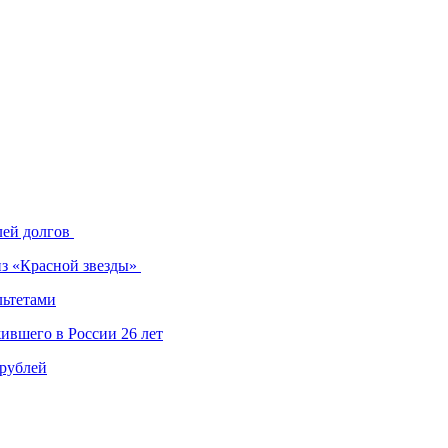
лей долгов
из «Красной звезды»
льтетами
ившего в России 26 лет
 рублей