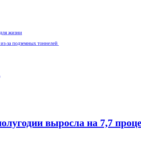
 для жизни
 из-за подземных тоннелей
ь
олугодии выросла на 7,7 проц