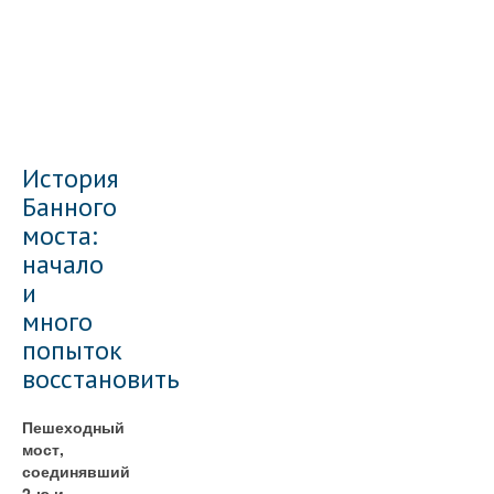
История
Банного
моста:
начало
и
много
попыток
восстановить
Пешеходный
мост,
соединявший
2-ю и