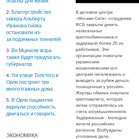
опасны для жизни
2.
Благоустройство
В деловом центре
«Москва-Сити» сотрудники
сквера Альберта
ФСБ закрыли девять
Иванова снова
нелегальных
остановили из-
криптообменников и
за подземных тоннелей
задержали более 20 их
работников. Эти
3.
Во Мценске мэра
организации помогали
также будет предлагать
украинским
губернатор
мошенническим кол-
центрам легализовать и
4.
На улице Толстого в
выводить за рубеж деньги,
Орле построят три
похищенные у россиян.
многоэтажных дома
Жертвы обмана покупали
криптовалюту, которая
5.
В Орле пациентке
затем отправлялась на
вернули способность
счета злоумышленников.
двигаться и говорить
Задержанные - молодые
жители российских
регионов. Возбуждены
ЭКОНОМИКА
уголовные дела.