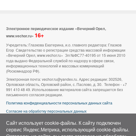
Электронное периодическое издание «Вечерний Орел,
16+
www.vechor.ru»
Учредитель: Глазкова Екатерина, и.о. главного редактора: Глазков
Егор Свидетельство о регистрации средства массовой информации
«Вечерний Орел, www.vechor.ru»
Эл №ФС77-40195 от 15 июня 2010
года выдано Федеральной службой по надзору в сфере связи,
информационных технологий и массовых коммуникаций
(Роскомнадзор РФ).
Электронная почта: vechor.ru@yandex.ru. Адрес редакции: 302526,
Орловская область, Орловский район, с. Паслово, д. 30. Телефон - +7
991 410 48 49. Использование материалов сайта запрещается без
письменного согласия редакции.
Политика конфиденциальности персональных данных сайта
Согласие на обработку персональных данных
В оформлении сайта используется фото группы ВК «Беспилотники |
Сайт использует cookie-файлы. К cайту подключен
Аэросъемка в Орле»
сервис Яндекс.Метрика, использующий cookie-файлы.