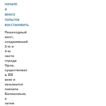
начало
и
много
попыток
восстановить
Пешеходный
мост,
соединявший
2-ю и
3-ю
части
города
Орла,
существовал
в XIX
веке и
назывался
сначала
Балашовым,
а
затем