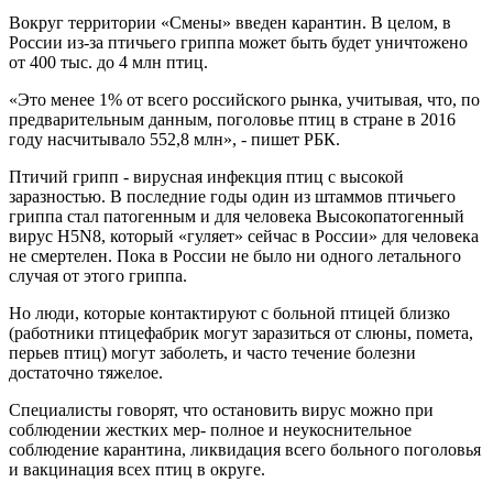
Вокруг территории «Смены» введен карантин. В целом, в
России из-за птичьего гриппа может быть будет уничтожено
от 400 тыс. до 4 млн птиц.
«Это менее 1% от всего российского рынка, учитывая, что, по
предварительным данным, поголовье птиц в стране в 2016
году насчитывало 552,8 млн», - пишет РБК.
Птичий грипп - вирусная инфекция птиц с высокой
заразностью. В последние годы один из штаммов птичьего
гриппа стал патогенным и для человека Высокопатогенный
вирус H5N8, который «гуляет» сейчас в России» для человека
не смертелен. Пока в России не было ни одного летального
случая от этого гриппа.
Но люди, которые контактируют с больной птицей близко
(работники птицефабрик могут заразиться от слюны, помета,
перьев птиц) могут заболеть, и часто течение болезни
достаточно тяжелое.
Специалисты говорят, что остановить вирус можно при
соблюдении жестких мер- полное и неукоснительное
соблюдение карантина, ликвидация всего больного поголовья
и вакцинация всех птиц в округе.