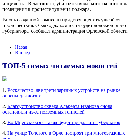
инцидента. В частности, убирается вода, которая потопила
помещения в процессе тушения поджара.
Вновь созданной комиссии придется оценить ущерб от
происшествия. О выводах комиссии будет доложено врио
губернатора, сообщает администрация Орловской области.
Назад
Вперед
ТОП-5 самых читаемых новостей
1.
Роскачество: две трети зарядных устройств на рынке
опасны для жизни
2.
Благоустройство сквера Альберта Иванова снова
остановили из-за подземных тоннелей
3.
Во Мценске мэра также будет предлагать губернатор
4.
На улице Толстого в Орле построят три многоэтажных
дома