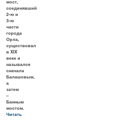
мост,
соединявший
2-ю и
3-ю
части
города
Орла,
существовал
в XIX
веке и
назывался
сначала
Балашовым,
а
затем
–
Банным
мостом.
Читать