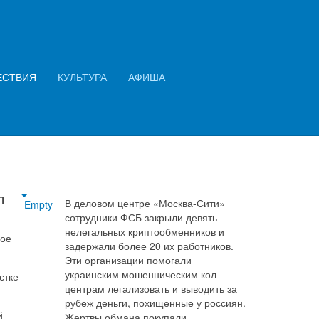
Искать...
ись
Найти
ЕСТВИЯ
КУЛЬТУРА
АФИША
П
В деловом центре «Москва-Сити»
Empty
сотрудники ФСБ закрыли девять
нелегальных криптообменников и
ное
задержали более 20 их работников.
Эти организации помогали
украинским мошенническим кол-
стке
центрам легализовать и выводить за
рубеж деньги, похищенные у россиян.
й
Жертвы обмана покупали