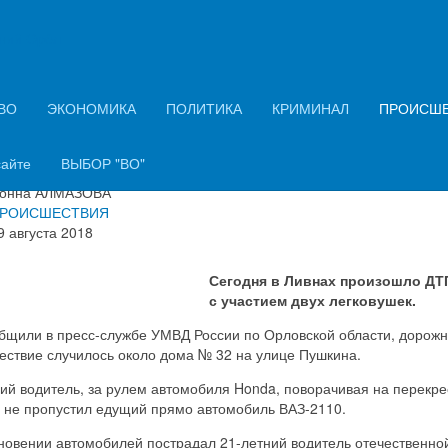
ний Орёл
ивнах на перекрестке столкнул
 легковушки
ВО
ЭКОНОМИКА
ПОЛИТИКА
КРИМИНАЛ
ПРОИСШ
сайте
ВЫБОР "ВО"
ация о материале
онна АЛМАЗОВА
РОИСШЕСТВИЯ
9 августа 2018
Сегодня в Ливнах произошло ДТ
с участием двух легковушек.
общили в пресс-службе УМВД России по Орловской области, дорож
ествие случилось около дома № 32 на улице Пушкина.
ий водитель, за рулем автомобиля Honda, поворачивая на перекре
, не пропустил едущий прямо автомобиль ВАЗ-2110.
кновении автомобилей пострадал 21-летний водитель отечественно