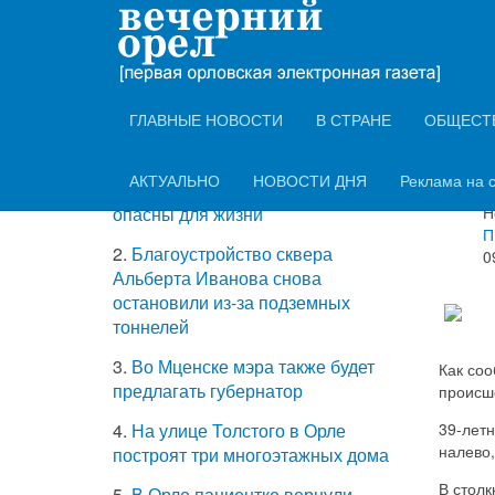
ТОП-5 самых
Вечер
В Л
читаемых новостей
две
ГЛАВНЫЕ НОВОСТИ
В СТРАНЕ
ОБЩЕСТ
1.
Роскачество: две трети
АКТУАЛЬНО
НОВОСТИ ДНЯ
Реклама на 
зарядных устройств на рынке
Информ
Н
опасны для жизни
П
2.
Благоустройство сквера
0
Альберта Иванова снова
остановили из-за подземных
тоннелей
3.
Во Мценске мэра также будет
Как со
предлагать губернатор
происш
39-летн
4.
На улице Толстого в Орле
налево
построят три многоэтажных дома
В стол
5.
В Орле пациентке вернули