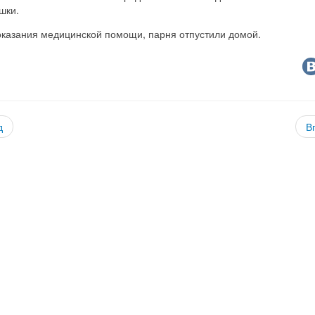
шки.
оказания медицинской помощи, парня отпустили домой.
д
В