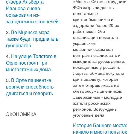
«Москва-Сити» сотрудники
сквера Альберта
ФСБ закрыли девять
Иванова снова
нелегальных
остановили из-
криптообменников и
за подземных тоннелей
задержали более 20 их
работников. Эти
3.
Во Мценске мэра
организации помогали
также будет предлагать
украинским
губернатор
мошенническим кол-
центрам легализовать и
4.
На улице Толстого в
выводить за рубеж деньги,
Орле построят три
похищенные у россиян.
многоэтажных дома
Жертвы обмана покупали
криптовалюту, которая
5.
В Орле пациентке
затем отправлялась на
вернули способность
счета злоумышленников.
двигаться и говорить
Задержанные - молодые
жители российских
регионов. Возбуждены
ЭКОНОМИКА
уголовные дела.
История Банного моста:
начало и много попыток