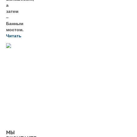
а
затем
–
Банным
мостом.
Читать
МЫ