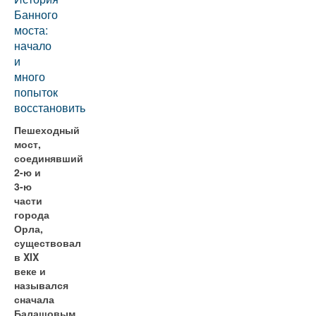
Банного
моста:
начало
и
много
попыток
восстановить
Пешеходный
мост,
соединявший
2-ю и
3-ю
части
города
Орла,
существовал
в XIX
веке и
назывался
сначала
Балашовым,