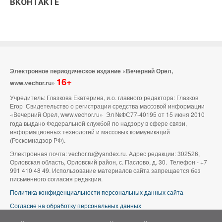
ВКОНТАКТЕ
Электронное периодическое издание «Вечерний Орел,
16+
www.vechor.ru»
Учредитель: Глазкова Екатерина, и.о. главного редактора: Глазков
Егор Свидетельство о регистрации средства массовой информации
«Вечерний Орел, www.vechor.ru»
Эл №ФС77-40195 от 15 июня 2010
года выдано Федеральной службой по надзору в сфере связи,
информационных технологий и массовых коммуникаций
(Роскомнадзор РФ).
Электронная почта: vechor.ru@yandex.ru. Адрес редакции: 302526,
Орловская область, Орловский район, с. Паслово, д. 30. Телефон - +7
991 410 48 49. Использование материалов сайта запрещается без
письменного согласия редакции.
Политика конфиденциальности персональных данных сайта
Согласие на обработку персональных данных
В оформлении сайта используется фото группы ВК «Беспилотники |