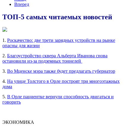
Вперед
ТОП-5 самых читаемых новостей
1.
Роскачество: две трети зарядных устройств на рынке
опасны для жизни
2.
Благоустройство сквера Альберта Иванова снова
остановили из-за подземных тоннелей
3.
Во Мценске мэра также будет предлагать губернатор
4.
На улице Толстого в Орле построят три многоэтажных
дома
5.
В Орле пациентке вернули способность двигаться и
говорить
ЭКОНОМИКА