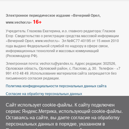
Электронное периодическое издание «Вечерний Орел,
16+
www.vechor.ru»
Учредитель: Глазкова Екатерина, и.о. главного редактора: Глазков
Егор Свидетельство о регистрации средства массовой информации
«Вечерний Орел, www.vechor.ru»
Эл №ФС77-40195 от 15 июня 2010
года выдано Федеральной службой по надзору в сфере связи,
информационных технологий и массовых коммуникаций
(Роскомнадзор РФ).
Электронная почта: vechor.ru@yandex.ru. Адрес редакции: 302526,
Орловская область, Орловский район, с. Паслово, д. 30. Телефон - +7
991 410 48 49. Использование материалов сайта запрещается без
письменного согласия редакции.
Политика конфиденциальности персональных данных сайта
Согласие на обработку персональных данных
В оформлении сайта используется фото группы ВК «Беспилотники |
Сайт использует cookie-файлы. К cайту подключен
Аэросъемка в Орле»
сервис Яндекс.Метрика, использующий cookie-файлы.
Оставаясь на сайте, вы даете согласие на обработку
персональных данных в порядке, указанном в