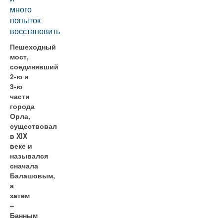
много
попыток
восстановить
Пешеходный
мост,
соединявший
2-ю и
3-ю
части
города
Орла,
существовал
в XIX
веке и
назывался
сначала
Балашовым,
а
затем
–
Банным