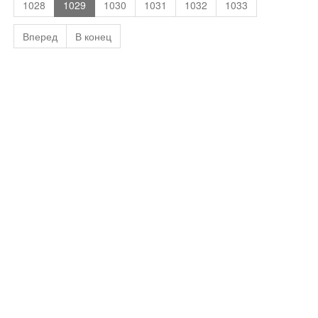
1028
1029
1030
1031
1032
1033
Вперед
В конец