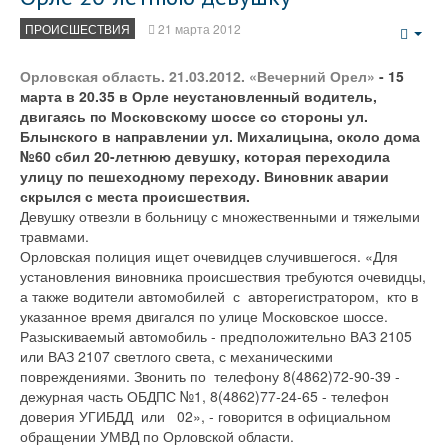
ПРОИСШЕСТВИЯ
21 марта 2012
Emp
Орловская область. 21.03.2012. «Вечерний Орел»
- 15
марта в 20.35 в Орле неустановленный водитель,
двигаясь по Московскому шоссе со стороны ул.
Блынского в направлении ул. Михалицына, около дома
№60 сбил 20-летнюю девушку, которая переходила
улицу по пешеходному переходу. Виновник аварии
скрылся с места происшествия.
Девушку отвезли в больницу с множественными и тяжелыми
травмами.
Орловская полиция ищет очевидцев случившегося. «Для
установления виновника происшествия требуются очевидцы,
а также водители автомобилей с авторегистратором, кто в
указанное время двигался по улице Московское шоссе.
Разыскиваемый автомобиль - предположительно ВАЗ 2105
или ВАЗ 2107 светлого света, с механическими
повреждениями. Звонить по телефону 8(4862)72-90-39 -
дежурная часть ОБДПС №1, 8(4862)77-24-65 - телефон
доверия УГИБДД или 02», - говорится в официальном
обращении УМВД по Орловской области.