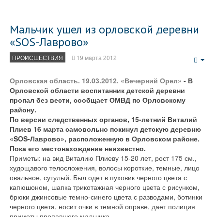
Мальчик ушел из орловской деревни
«SOS-Лаврово»
ПРОИСШЕСТВИЯ
19 марта 2012
Emp
Орловская область. 19.03.2012. «Вечерний Орел»
- В
Орловской области воспитанник детской деревни
пропал без вести, сообщает ОМВД по Орловскому
району.
По версии следственных органов, 15-летний Виталий
Плиев 16 марта самовольно покинул детскую деревню
«SOS-Лаврово», расположенную в Орловском районе.
Пока его местонахождение неизвестно.
Приметы: на вид Виталию Плиеву 15-20 лет, рост 175 см.,
худощавого телосложения, волосы короткие, темные, лицо
овальное, сутулый. Был одет в пуховик черного цвета с
капюшоном, шапка трикотажная черного цвета с рисунком,
брюки джинсовые темно-синего цвета с разводами, ботинки
черного цвета, носит очки в темной оправе, дает полиция
приметы пропавшего мальчика.